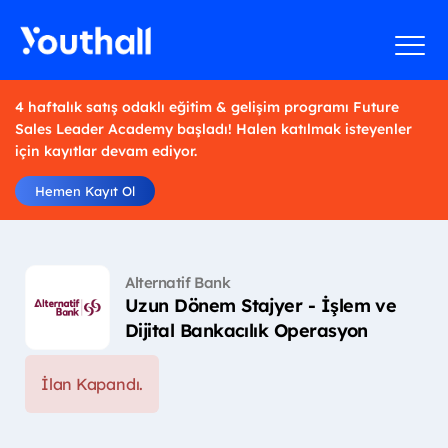
4 haftalık satış odaklı eğitim & gelişim programı Future
Sales Leader Academy başladı! Halen katılmak isteyenler
için kayıtlar devam ediyor.
Hemen Kayıt Ol
Alternatif Bank
Uzun Dönem Stajyer - İşlem ve
Dijital Bankacılık Operasyon
İlan Kapandı.