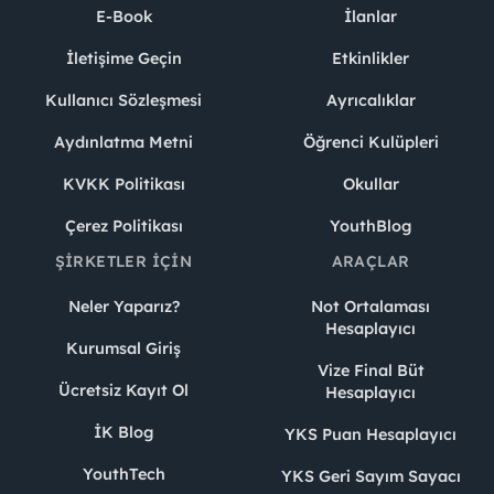
E-Book
İlanlar
İletişime Geçin
Etkinlikler
Kullanıcı Sözleşmesi
Ayrıcalıklar
Aydınlatma Metni
Öğrenci Kulüpleri
KVKK Politikası
Okullar
Çerez Politikası
YouthBlog
ŞIRKETLER İÇIN
ARAÇLAR
Neler Yaparız?
Not Ortalaması
Hesaplayıcı
Kurumsal Giriş
Vize Final Büt
Ücretsiz Kayıt Ol
Hesaplayıcı
İK Blog
YKS Puan Hesaplayıcı
YouthTech
YKS Geri Sayım Sayacı