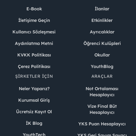
E-Book
İlanlar
İletişime Geçin
Etkinlikler
Kullanıcı Sözleşmesi
Ayrıcalıklar
Aydınlatma Metni
Öğrenci Kulüpleri
KVKK Politikası
Okullar
Çerez Politikası
YouthBlog
ŞIRKETLER İÇIN
ARAÇLAR
Neler Yaparız?
Not Ortalaması
Hesaplayıcı
Kurumsal Giriş
Vize Final Büt
Ücretsiz Kayıt Ol
Hesaplayıcı
İK Blog
YKS Puan Hesaplayıcı
YouthTech
YKS Geri Sayım Sayacı