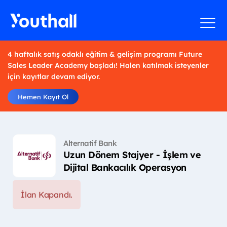
4 haftalık satış odaklı eğitim & gelişim programı Future
Sales Leader Academy başladı! Halen katılmak isteyenler
için kayıtlar devam ediyor.
Hemen Kayıt Ol
Alternatif Bank
Uzun Dönem Stajyer - İşlem ve
Dijital Bankacılık Operasyon
İlan Kapandı.