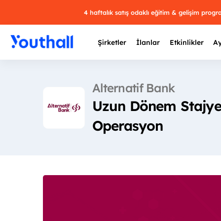
4 haftalık satış odaklı eğitim & gelişim prog
Şirketler
İlanlar
Etkinlikler
Ay
Alternatif Bank
Uzun Dönem Stajyer 
Y
Operasyon
29 