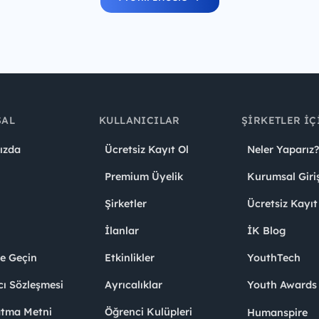
SAL
KULLANICILAR
ŞIRKETLER İÇ
ızda
Ücretsiz Kayıt Ol
Neler Yaparız?
Premium Üyelik
Kurumsal Giri
Şirketler
Ücretsiz Kayıt
İlanlar
İK Blog
me Geçin
Etkinlikler
YouthTech
cı Sözleşmesi
Ayrıcalıklar
Youth Award
atma Metni
Öğrenci Kulüpleri
Humanspire