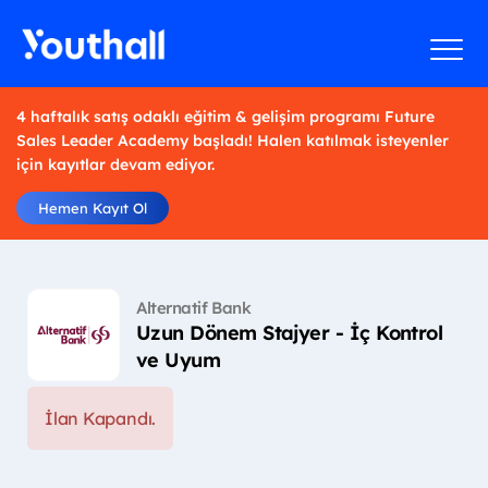
4 haftalık satış odaklı eğitim & gelişim programı Future
Sales Leader Academy başladı! Halen katılmak isteyenler
için kayıtlar devam ediyor.
Hemen Kayıt Ol
Alternatif Bank
Uzun Dönem Stajyer - İç Kontrol
ve Uyum
İlan Kapandı.