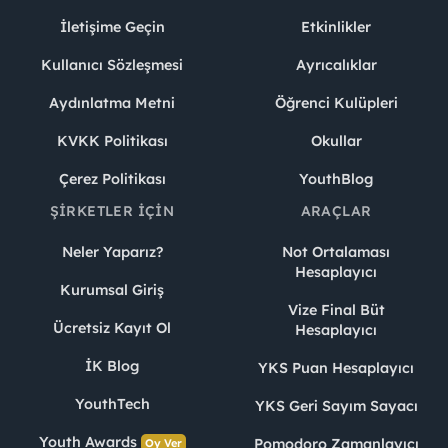
İletişime Geçin
Etkinlikler
Kullanıcı Sözleşmesi
Ayrıcalıklar
Aydınlatma Metni
Öğrenci Kulüpleri
KVKK Politikası
Okullar
Çerez Politikası
YouthBlog
ŞIRKETLER İÇIN
ARAÇLAR
Neler Yaparız?
Not Ortalaması
Hesaplayıcı
Kurumsal Giriş
Vize Final Büt
Ücretsiz Kayıt Ol
Hesaplayıcı
İK Blog
YKS Puan Hesaplayıcı
YouthTech
YKS Geri Sayım Sayacı
Youth Awards
Pomodoro Zamanlayıcı
Oy Ver