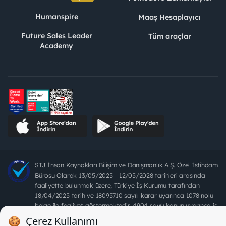
Humanspire
Maaş Hesaplayıcı
Future Sales Leader
Tüm araçlar
Academy
STJ İnsan Kaynakları Bilişim ve Danışmanlık A.Ş. Özel İstihdam
Bürosu Olarak 13/05/2025 - 12/05/2028 tarihleri arasında
faaliyette bulunmak üzere, Türkiye İş Kurumu tarafından
18/04/2025 tarih ve 18095710 sayılı karar uyarınca 1078 nolu
belge ile faaliyet göstermektedir. 4904 sayılı kanun uyarınca iş
arayanlardan ücret alınması yasaktır.