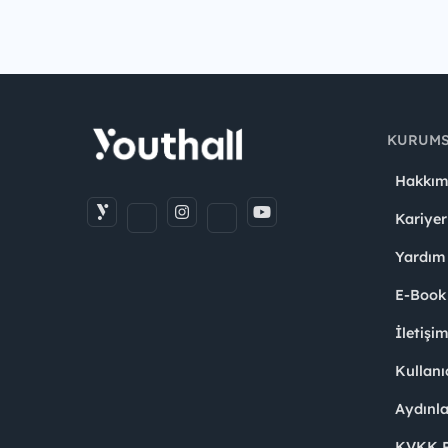
KURUM
Hakkım
Kariyer
Yardım
E-Book
İletişi
Kullanı
Aydınl
KVKK Po