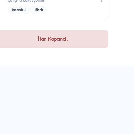
Çalışma Lokasyonları
2
İstanbul
Hibrit
İlan Kapandı.