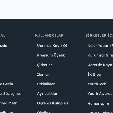
SAL
KULLANICILAR
ŞIRKETLER İÇ
ızda
Ücretsiz Kayıt Ol
Neler Yaparız?
Premium Üyelik
Kurumsal Giri
Şirketler
Ücretsiz Kayıt
İlanlar
İK Blog
me Geçin
Etkinlikler
YouthTech
cı Sözleşmesi
Ayrıcalıklar
Youth Award
atma Metni
Öğrenci Kulüpleri
Humanspire
litikası
Okullar