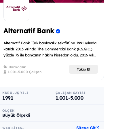
Alternatif Bank
Alternatif Bank Türk bankacılık sektörüne 1991 yılında
katıldı. 2013 yılında The Commercial Bank (P.S.Q.C.)
yüzde 75 ile bankanın hâkim hissedarı oldu. 2016 yılı...
Bankacılık
Takip Et
1.001-5.000 Çalışan
KURULUŞ YILI
ÇALIŞAN SAYISI
1991
1.001-5.000
ÖLÇEK
Büyük Ölçekli
Siteye Git
WEB SITESI