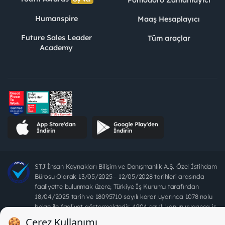
Humanspire
Maaş Hesaplayıcı
Future Sales Leader
Tüm araçlar
Academy
STJ İnsan Kaynakları Bilişim ve Danışmanlık A.Ş. Özel İstihdam
Bürosu Olarak 13/05/2025 - 12/05/2028 tarihleri arasında
faaliyette bulunmak üzere, Türkiye İş Kurumu tarafından
18/04/2025 tarih ve 18095710 sayılı karar uyarınca 1078 nolu
belge ile faaliyet göstermektedir. 4904 sayılı kanun uyarınca iş
arayanlardan ücret alınması yasaktır.