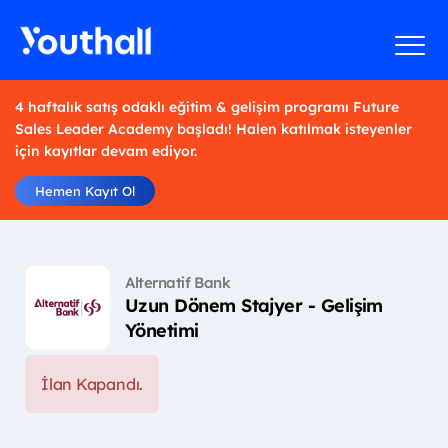
4 haftalık satış odaklı eğitim & gelişim programı Future
Sales Leader Academy başladı! Halen katılmak isteyenler
için kayıtlar devam ediyor.
Hemen Kayıt Ol
Alternatif Bank
Uzun Dönem Stajyer - Gelişim
Yönetimi
İlan Kapandı.