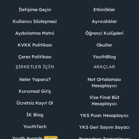
İletişime Geçin
Etkinlikler
Kullanıcı Sözleşmesi
Ayrıcalıklar
Aydınlatma Metni
Öğrenci Kulüpleri
KVKK Politikası
Okullar
Çerez Politikası
YouthBlog
ŞIRKETLER İÇIN
ARAÇLAR
Neler Yaparız?
Not Ortalaması
Hesaplayıcı
Kurumsal Giriş
Vize Final Büt
Ücretsiz Kayıt Ol
Hesaplayıcı
İK Blog
YKS Puan Hesaplayıcı
YouthTech
YKS Geri Sayım Sayacı
Youth Awards
Pomodoro Zamanlayıcı
Oy Ver