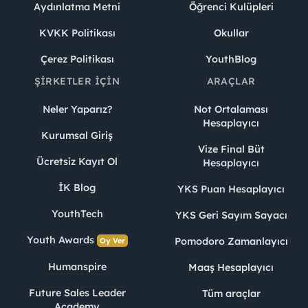
Aydınlatma Metni
Öğrenci Kulüpleri
KVKK Politikası
Okullar
Çerez Politikası
YouthBlog
ŞIRKETLER İÇIN
ARAÇLAR
Neler Yaparız?
Not Ortalaması
Hesaplayıcı
Kurumsal Giriş
Vize Final Büt
Ücretsiz Kayıt Ol
Hesaplayıcı
İK Blog
YKS Puan Hesaplayıcı
YouthTech
YKS Geri Sayım Sayacı
Youth Awards
Pomodoro Zamanlayıcı
Oy Ver
Humanspire
Maaş Hesaplayıcı
Future Sales Leader
Tüm araçlar
Academy