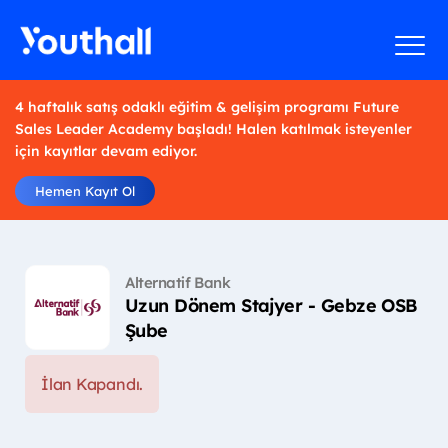
4 haftalık satış odaklı eğitim & gelişim programı Future
Sales Leader Academy başladı! Halen katılmak isteyenler
için kayıtlar devam ediyor.
Hemen Kayıt Ol
Alternatif Bank
Uzun Dönem Stajyer - Gebze OSB
Şube
İlan Kapandı.