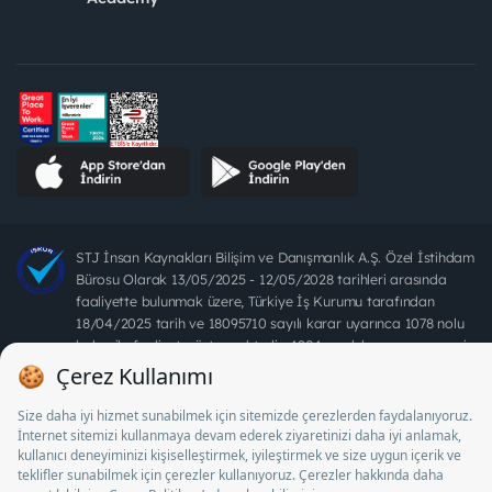
STJ İnsan Kaynakları Bilişim ve Danışmanlık A.Ş. Özel İstihdam
Bürosu Olarak 13/05/2025 - 12/05/2028 tarihleri arasında
faaliyette bulunmak üzere, Türkiye İş Kurumu tarafından
18/04/2025 tarih ve 18095710 sayılı karar uyarınca 1078 nolu
belge ile faaliyet göstermektedir. 4904 sayılı kanun uyarınca iş
arayanlardan ücret alınması yasaktır.