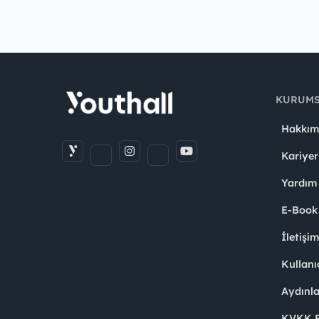
KURUM
Hakkım
Kariyer
Yardım
E-Book
İletişi
Kullanı
Aydınl
KVKK Po