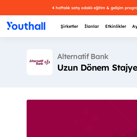
4 haftalık satış odaklı eğitim & gelişim prog
Şirketler
İlanlar
Etkinlikler
Ay
Alternatif Bank
Uzun Dönem Stajye
Y
29 