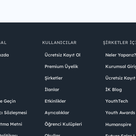
SAL
KULLANICILAR
ŞIRKETLER İÇ
ızda
Ücretsiz Kayıt Ol
Neler Yaparız?
Premium Üyelik
Kurumsal Giri
Şirketler
Ücretsiz Kayıt
İlanlar
İK Blog
me Geçin
Etkinlikler
YouthTech
cı Sözleşmesi
Ayrıcalıklar
Youth Award
atma Metni
Öğrenci Kulüpleri
Humanspire
litikası
Okullar