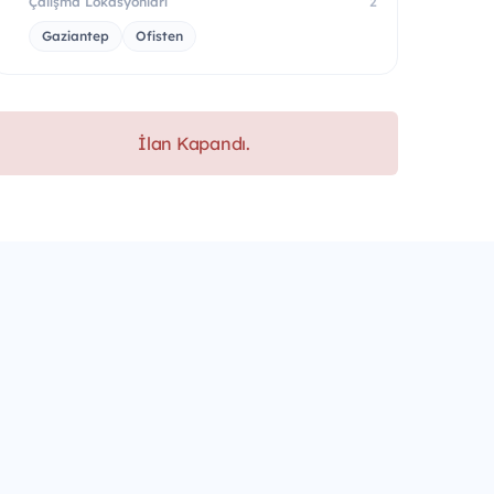
Çalışma Lokasyonları
2
Gaziantep
Ofisten
İlan Kapandı.