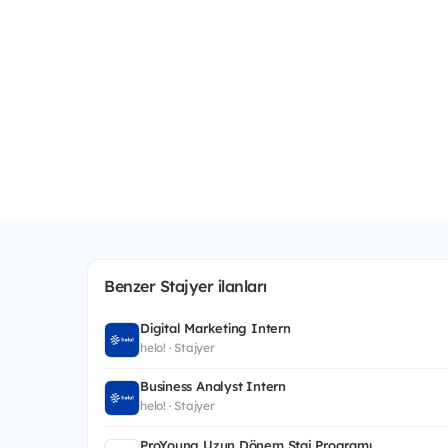
Benzer Stajyer ilanları
Digital Marketing Intern
helo! · Stajyer
Business Analyst Intern
helo! · Stajyer
ProYoung Uzun Dönem Staj Programı