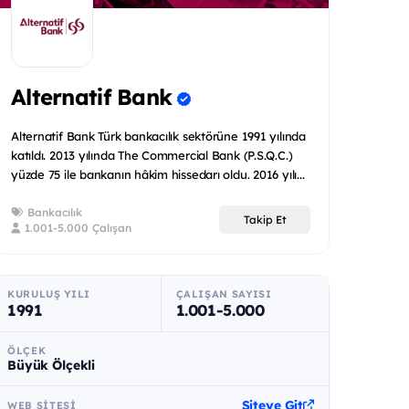
Alternatif Bank
Alternatif Bank Türk bankacılık sektörüne 1991 yılında
katıldı. 2013 yılında The Commercial Bank (P.S.Q.C.)
yüzde 75 ile bankanın hâkim hissedarı oldu. 2016 yılı...
Bankacılık
Takip Et
1.001-5.000 Çalışan
KURULUŞ YILI
ÇALIŞAN SAYISI
1991
1.001-5.000
ÖLÇEK
Büyük Ölçekli
Siteye Git
WEB SITESI