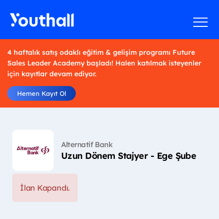
4 haftalık satış odaklı eğitim & gelişim programı Future
Sales Leader Academy başladı! Halen katılmak isteyenler
için kayıtlar devam ediyor.
Hemen Kayıt Ol
Alternatif Bank
Uzun Dönem Stajyer - Ege Şube
İlan Kapandı.