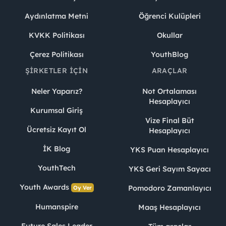
Aydınlatma Metni
Öğrenci Kulüpleri
KVKK Politikası
Okullar
Çerez Politikası
YouthBlog
ŞIRKETLER İÇIN
ARAÇLAR
Neler Yaparız?
Not Ortalaması
Hesaplayıcı
Kurumsal Giriş
Vize Final Büt
Ücretsiz Kayıt Ol
Hesaplayıcı
İK Blog
YKS Puan Hesaplayıcı
YouthTech
YKS Geri Sayım Sayacı
Youth Awards
Pomodoro Zamanlayıcı
Oy Ver
Humanspire
Maaş Hesaplayıcı
Future Sales Leader