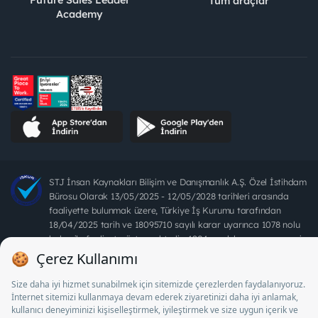
Tüm araçlar
Academy
STJ İnsan Kaynakları Bilişim ve Danışmanlık A.Ş. Özel İstihdam
Bürosu Olarak 13/05/2025 - 12/05/2028 tarihleri arasında
faaliyette bulunmak üzere, Türkiye İş Kurumu tarafından
18/04/2025 tarih ve 18095710 sayılı karar uyarınca 1078 nolu
belge ile faaliyet göstermektedir. 4904 sayılı kanun uyarınca iş
arayanlardan ücret alınması yasaktır.