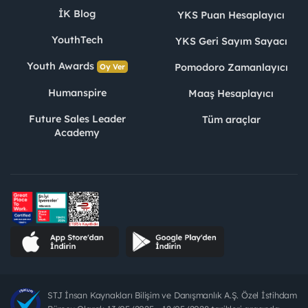
İK Blog
YKS Puan Hesaplayıcı
YouthTech
YKS Geri Sayım Sayacı
Youth Awards
Pomodoro Zamanlayıcı
Oy Ver
Humanspire
Maaş Hesaplayıcı
Future Sales Leader
Tüm araçlar
Academy
STJ İnsan Kaynakları Bilişim ve Danışmanlık A.Ş. Özel İstihdam