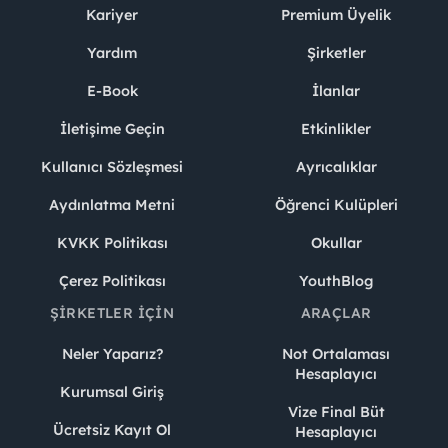
Kariyer
Premium Üyelik
Yardım
Şirketler
E-Book
İlanlar
İletişime Geçin
Etkinlikler
Kullanıcı Sözleşmesi
Ayrıcalıklar
Aydınlatma Metni
Öğrenci Kulüpleri
KVKK Politikası
Okullar
Çerez Politikası
YouthBlog
ŞIRKETLER İÇIN
ARAÇLAR
Neler Yaparız?
Not Ortalaması
Hesaplayıcı
Kurumsal Giriş
Vize Final Büt
Ücretsiz Kayıt Ol
Hesaplayıcı