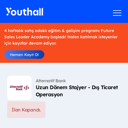
4 haftalık satış odaklı eğitim & gelişim programı Future
Sales Leader Academy başladı! Halen katılmak isteyenler
için kayıtlar devam ediyor.
Hemen Kayıt Ol
Alternatif Bank
Uzun Dönem Stajyer - Dış Ticaret
Operasyon
İlan Kapandı.