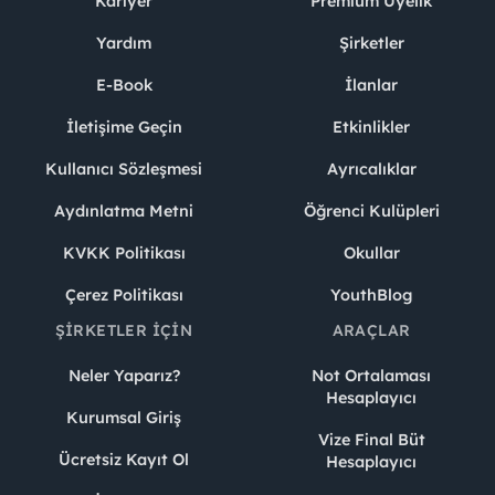
Kariyer
Premium Üyelik
Yardım
Şirketler
E-Book
İlanlar
İletişime Geçin
Etkinlikler
Kullanıcı Sözleşmesi
Ayrıcalıklar
Aydınlatma Metni
Öğrenci Kulüpleri
KVKK Politikası
Okullar
Çerez Politikası
YouthBlog
ŞIRKETLER İÇIN
ARAÇLAR
Neler Yaparız?
Not Ortalaması
Hesaplayıcı
Kurumsal Giriş
Vize Final Büt
Ücretsiz Kayıt Ol
Hesaplayıcı