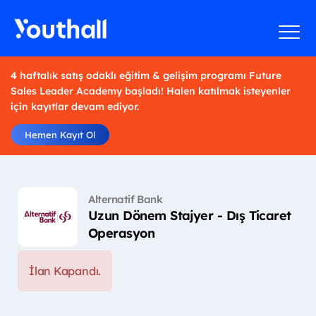
4 haftalık satış odaklı eğitim & gelişim programı Future
Sales Leader Academy başladı! Halen katılmak isteyenler
için kayıtlar devam ediyor.
Hemen Kayıt Ol
Alternatif Bank
Uzun Dönem Stajyer - Dış Ticaret
Operasyon
İlan Kapandı.