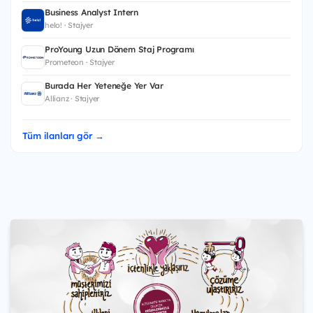
Business Analyst Intern
helo! · Stajyer
ProYoung Uzun Dönem Staj Programı
Prometeon · Stajyer
Burada Her Yeteneğe Yer Var
Allianz · Stajyer
Tüm ilanları gör →