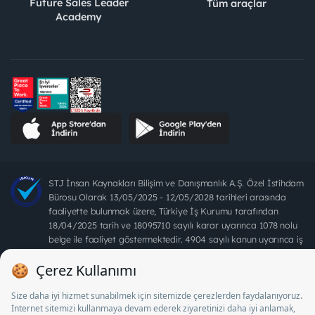
Future Sales Leader
Tüm araçlar
Academy
STJ İnsan Kaynakları Bilişim ve Danışmanlık A.Ş. Özel İstihdam
Bürosu Olarak 13/05/2025 - 12/05/2028 tarihleri arasında
faaliyette bulunmak üzere, Türkiye İş Kurumu tarafından
18/04/2025 tarih ve 18095710 sayılı karar uyarınca 1078 nolu
belge ile faaliyet göstermektedir. 4904 sayılı kanun uyarınca iş
arayanlardan ücret alınması yasaktır.