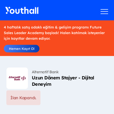
4 haftalık satış odaklı eğitim & gelişim programı Future
Sales Leader Academy başladı! Halen katılmak isteyenler
için kayıtlar devam ediyor.
Hemen Kayıt Ol
Alternatif Bank
Uzun Dönem Stajyer - Dijital
Deneyim
İlan Kapandı.