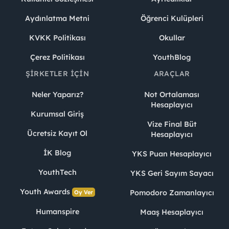
Aydınlatma Metni
Öğrenci Kulüpleri
KVKK Politikası
Okullar
Çerez Politikası
YouthBlog
ŞIRKETLER İÇIN
ARAÇLAR
Neler Yaparız?
Not Ortalaması
Hesaplayıcı
Kurumsal Giriş
Vize Final Büt
Ücretsiz Kayıt Ol
Hesaplayıcı
İK Blog
YKS Puan Hesaplayıcı
YouthTech
YKS Geri Sayım Sayacı
Youth Awards
Pomodoro Zamanlayıcı
Oy Ver
Humanspire
Maaş Hesaplayıcı