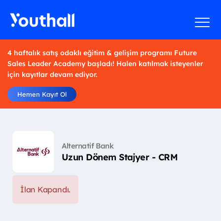
4 haftalık satış odaklı eğitim & gelişim programı Future
Sales Leader Academy başladı! Halen katılmak isteyenler
için kayıtlar devam ediyor.
Hemen Kayıt Ol
Alternatif Bank
Uzun Dönem Stajyer - CRM
İlan Kapandı.