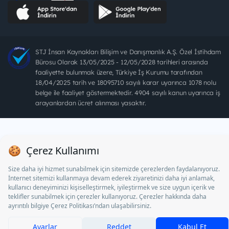
STJ İnsan Kaynakları Bilişim ve Danışmanlık A.Ş. Özel İstihdam
Bürosu Olarak 13/05/2025 - 12/05/2028 tarihleri arasında
faaliyette bulunmak üzere, Türkiye İş Kurumu tarafından
18/04/2025 tarih ve 18095710 sayılı karar uyarınca 1078 nolu
belge ile faaliyet göstermektedir. 4904 sayılı kanun uyarınca iş
arayanlardan ücret alınması yasaktır.