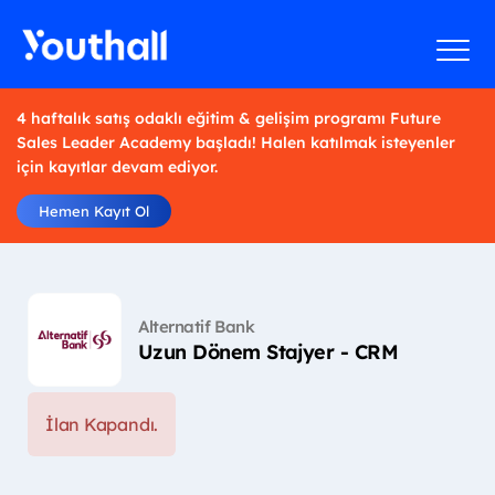
4 haftalık satış odaklı eğitim & gelişim programı Future
Sales Leader Academy başladı! Halen katılmak isteyenler
için kayıtlar devam ediyor.
Hemen Kayıt Ol
Alternatif Bank
Uzun Dönem Stajyer - CRM
İlan Kapandı.