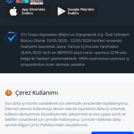
STJ İnsan Kaynakları Bilişim ve Danışmanlık A.Ş. Özel İstihdam
Bürosu Olarak 13/05/2025 - 12/05/2028 tarihleri arasında
faaliyette bulunmak üzere, Türkiye İş Kurumu tarafından
18/04/2025 tarih ve 18095710 sayılı karar uyarınca 1078 nolu
belge ile faaliyet göstermektedir. 4904 sayılı kanun uyarınca iş
arayanlardan ücret alınması yasaktır.