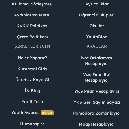
Kullanıcı Sözleşmesi
Ayrıcalıklar
Aydınlatma Metni
Öğrenci Kulüpleri
KVKK Politikası
Okullar
Çerez Politikası
YouthBlog
ŞIRKETLER İÇIN
ARAÇLAR
Neler Yaparız?
Not Ortalaması
Hesaplayıcı
Kurumsal Giriş
Vize Final Büt
Ücretsiz Kayıt Ol
Hesaplayıcı
İK Blog
YKS Puan Hesaplayıcı
YouthTech
YKS Geri Sayım Sayacı
Youth Awards
Pomodoro Zamanlayıcı
Oy Ver
Humanspire
Maaş Hesaplayıcı