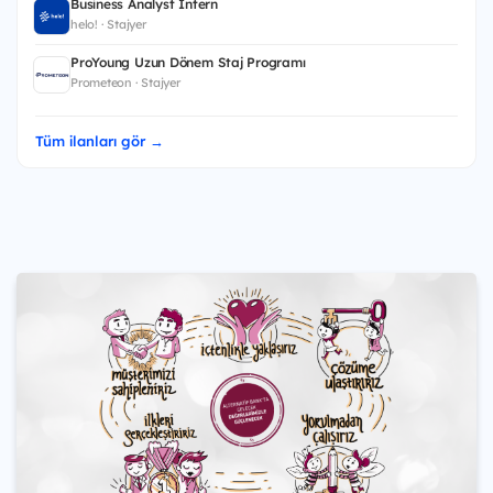
Business Analyst Intern
helo! · Stajyer
ProYoung Uzun Dönem Staj Programı
Prometeon · Stajyer
Tüm ilanları gör →