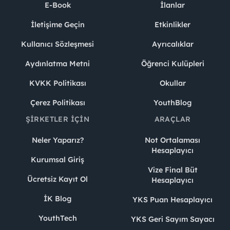
E-Book
İlanlar
İletişime Geçin
Etkinlikler
Kullanıcı Sözleşmesi
Ayrıcalıklar
Aydınlatma Metni
Öğrenci Kulüpleri
KVKK Politikası
Okullar
Çerez Politikası
YouthBlog
ŞIRKETLER İÇIN
ARAÇLAR
Neler Yaparız?
Not Ortalaması
Hesaplayıcı
Kurumsal Giriş
Vize Final Büt
Ücretsiz Kayıt Ol
Hesaplayıcı
İK Blog
YKS Puan Hesaplayıcı
YouthTech
YKS Geri Sayım Sayacı