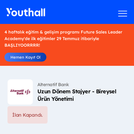
4 haftalık eğitim & gelişim programı Future Sales Leader
Academy'de ilk eğitimler 29 Temmuz itibariyle
BAŞLIYOORRRR!
Hemen Kayıt Ol
Alternatif Bank
Uzun Dönem Stajyer - Bireysel
Ürün Yönetimi
İlan Kapandı.