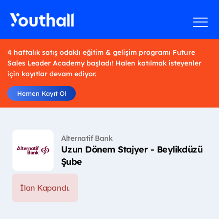
4 haftalık satış odaklı eğitim & gelişim programı Future
Sales Leader Academy başladı! Halen katılmak isteyenler
için kayıtlar devam ediyor.
Hemen Kayıt Ol
Alternatif Bank
Uzun Dönem Stajyer - Beylikdüzü
Şube
İlan Kapandı.