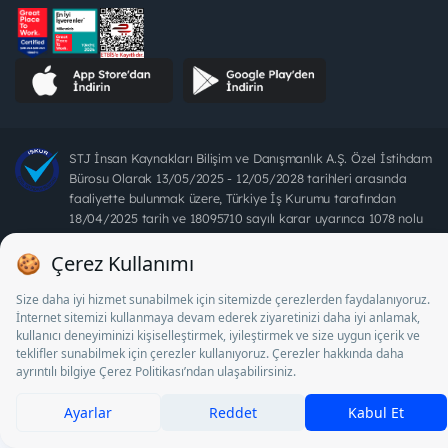
STJ İnsan Kaynakları Bilişim ve Danışmanlık A.Ş. Özel İstihdam
Bürosu Olarak 13/05/2025 - 12/05/2028 tarihleri arasında
faaliyette bulunmak üzere, Türkiye İş Kurumu tarafından
18/04/2025 tarih ve 18095710 sayılı karar uyarınca 1078 nolu
belge ile faaliyet göstermektedir. 4904 sayılı kanun uyarınca iş
arayanlardan ücret alınması yasaktır.