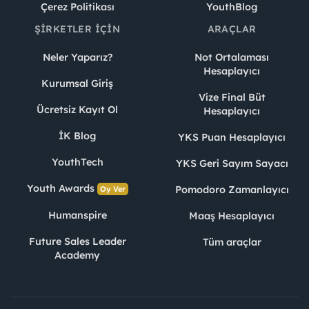
Çerez Politikası
YouthBlog
ŞIRKETLER İÇIN
ARAÇLAR
Neler Yaparız?
Not Ortalaması
Hesaplayıcı
Kurumsal Giriş
Vize Final Büt
Ücretsiz Kayıt Ol
Hesaplayıcı
İK Blog
YKS Puan Hesaplayıcı
YouthTech
YKS Geri Sayım Sayacı
Youth Awards
Pomodoro Zamanlayıcı
Oy Ver
Humanspire
Maaş Hesaplayıcı
Future Sales Leader
Tüm araçlar
Academy