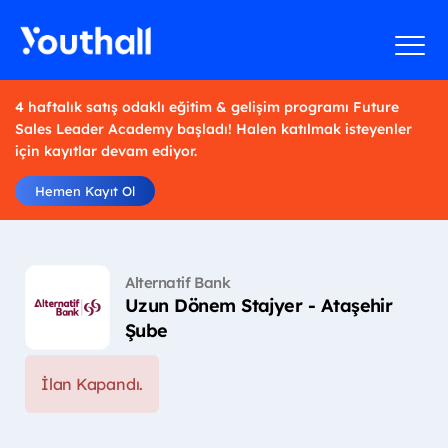
4 haftalık satış odaklı eğitim & gelişim programı Future
Sales Leader Academy başladı! Halen katılmak isteyenler
için kayıtlar devam ediyor.
Hemen Kayıt Ol
Alternatif Bank
Uzun Dönem Stajyer - Ataşehir
Şube
İlan Kapandı.