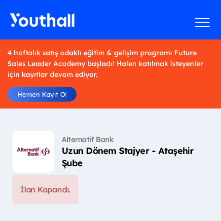
4 haftalık satış odaklı eğitim & gelişim programı Future
Sales Leader Academy başladı! Halen katılmak isteyenler
için kayıtlar devam ediyor.
Hemen Kayıt Ol
Alternatif Bank
Uzun Dönem Stajyer - Ataşehir
Şube
İlan Kapandı.