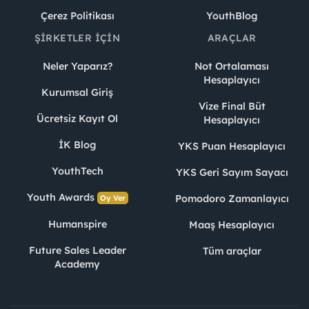
Çerez Politikası
YouthBlog
ŞIRKETLER İÇIN
ARAÇLAR
Neler Yaparız?
Not Ortalaması
Hesaplayıcı
Kurumsal Giriş
Vize Final Büt
Ücretsiz Kayıt Ol
Hesaplayıcı
İK Blog
YKS Puan Hesaplayıcı
YouthTech
YKS Geri Sayım Sayacı
Youth Awards
Pomodoro Zamanlayıcı
Oy Ver
Humanspire
Maaş Hesaplayıcı
Future Sales Leader
Tüm araçlar
Academy