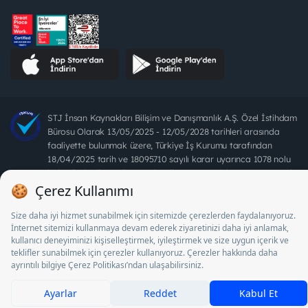
STJ İnsan Kaynakları Bilişim ve Danışmanlık A.Ş. Özel İstihdam
Bürosu Olarak 13/05/2025 - 12/05/2028 tarihleri arasında
faaliyette bulunmak üzere, Türkiye İş Kurumu tarafından
18/04/2025 tarih ve 18095710 sayılı karar uyarınca 1078 nolu
belge ile faaliyet göstermektedir. 4904 sayılı kanun uyarınca iş
arayanlardan ücret alınması yasaktır.