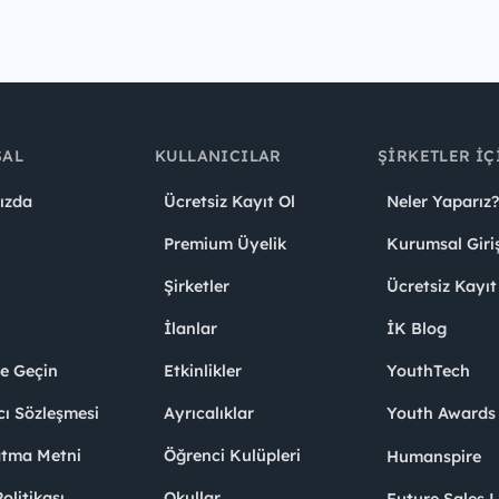
SAL
KULLANICILAR
ŞIRKETLER İÇ
ızda
Ücretsiz Kayıt Ol
Neler Yaparız?
Premium Üyelik
Kurumsal Giri
Şirketler
Ücretsiz Kayıt
İlanlar
İK Blog
me Geçin
Etkinlikler
YouthTech
cı Sözleşmesi
Ayrıcalıklar
Youth Award
atma Metni
Öğrenci Kulüpleri
Humanspire
litikası
Okullar