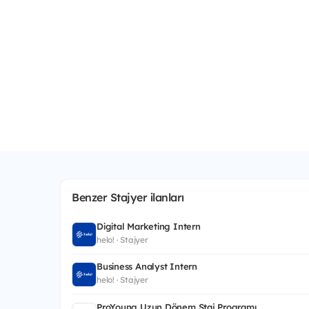
Benzer Stajyer ilanları
Digital Marketing Intern
helo! · Stajyer
Business Analyst Intern
helo! · Stajyer
ProYoung Uzun Dönem Staj Programı