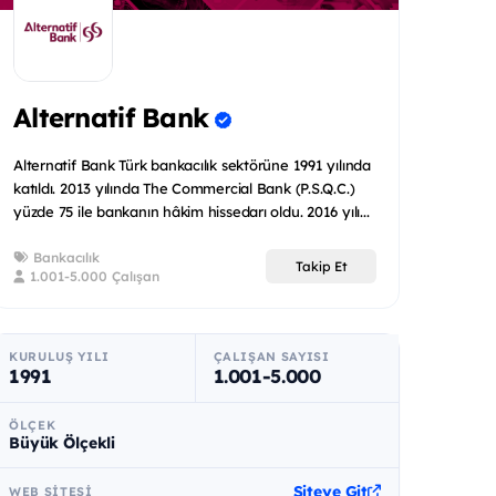
Alternatif Bank
Alternatif Bank Türk bankacılık sektörüne 1991 yılında
katıldı. 2013 yılında The Commercial Bank (P.S.Q.C.)
yüzde 75 ile bankanın hâkim hissedarı oldu. 2016 yılı...
Bankacılık
Takip Et
1.001-5.000 Çalışan
KURULUŞ YILI
ÇALIŞAN SAYISI
1991
1.001-5.000
ÖLÇEK
Büyük Ölçekli
Siteye Git
WEB SITESI