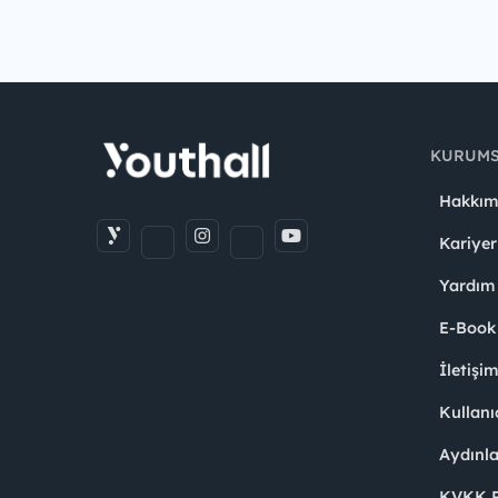
KURUM
Hakkım
Kariyer
Yardım
E-Book
İletişi
Kullanı
Aydınl
KVKK Po