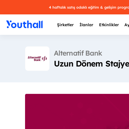
4 haftalık satış odaklı eğitim & gelişim prog
Şirketler
İlanlar
Etkinlikler
Ay
Alternatif Bank
Uzun Dönem Stajyer
Y
29 