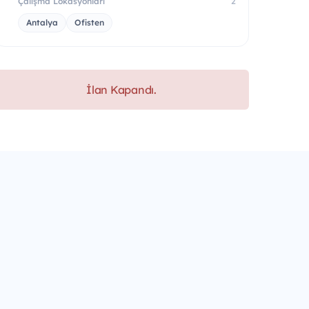
Çalışma Lokasyonları
2
Antalya
Ofisten
İlan Kapandı.