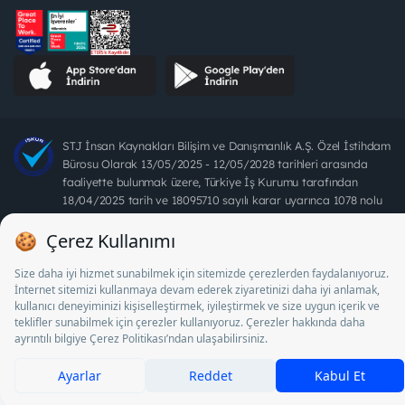
STJ İnsan Kaynakları Bilişim ve Danışmanlık A.Ş. Özel İstihdam
Bürosu Olarak 13/05/2025 - 12/05/2028 tarihleri arasında
faaliyette bulunmak üzere, Türkiye İş Kurumu tarafından
18/04/2025 tarih ve 18095710 sayılı karar uyarınca 1078 nolu
belge ile faaliyet göstermektedir. 4904 sayılı kanun uyarınca iş
arayanlardan ücret alınması yasaktır.