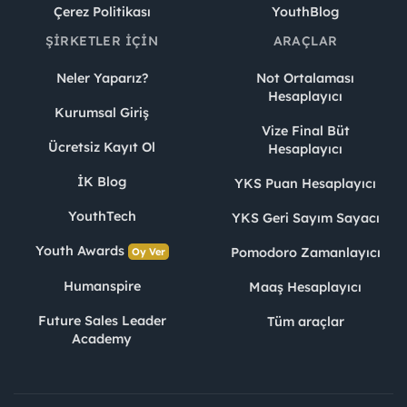
Çerez Politikası
YouthBlog
ŞIRKETLER İÇIN
ARAÇLAR
Neler Yaparız?
Not Ortalaması
Hesaplayıcı
Kurumsal Giriş
Vize Final Büt
Ücretsiz Kayıt Ol
Hesaplayıcı
İK Blog
YKS Puan Hesaplayıcı
YouthTech
YKS Geri Sayım Sayacı
Youth Awards
Pomodoro Zamanlayıcı
Oy Ver
Humanspire
Maaş Hesaplayıcı
Future Sales Leader
Tüm araçlar
Academy