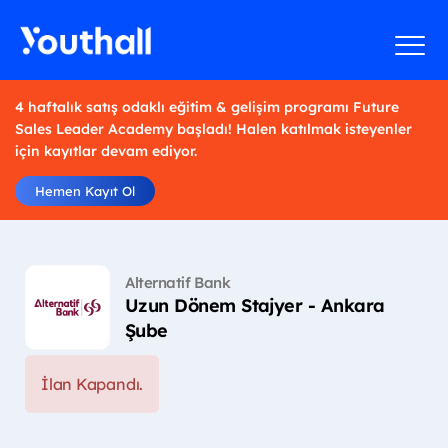
4 haftalık satış odaklı eğitim & gelişim programı Future
Sales Leader Academy başladı! Halen katılmak isteyenler
için kayıtlar devam ediyor.
Hemen Kayıt Ol
Alternatif Bank
Uzun Dönem Stajyer - Ankara
Şube
İlan Kapandı.