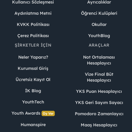
Kullanıcı Sözleşmesi
Ayrıcalıklar
Aydınlatma Metni
Öğrenci Kulüpleri
KVKK Politikası
Okullar
Çerez Politikası
YouthBlog
ŞIRKETLER İÇIN
ARAÇLAR
Neler Yaparız?
Not Ortalaması
Hesaplayıcı
Kurumsal Giriş
Vize Final Büt
Ücretsiz Kayıt Ol
Hesaplayıcı
İK Blog
YKS Puan Hesaplayıcı
YouthTech
YKS Geri Sayım Sayacı
Youth Awards
Pomodoro Zamanlayıcı
Oy Ver
Humanspire
Maaş Hesaplayıcı