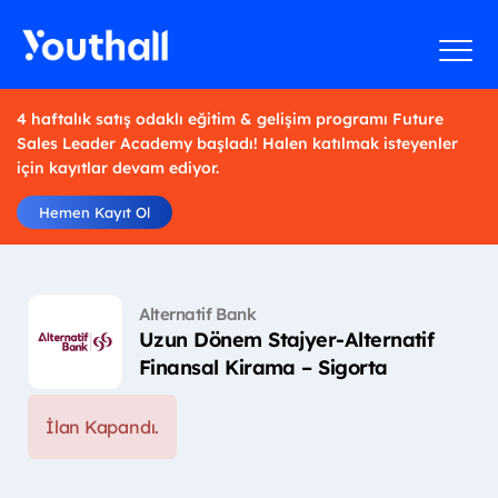
4 haftalık satış odaklı eğitim & gelişim programı Future
Sales Leader Academy başladı! Halen katılmak isteyenler
için kayıtlar devam ediyor.
Hemen Kayıt Ol
Alternatif Bank
Uzun Dönem Stajyer-Alternatif
Finansal Kirama – Sigorta
İlan Kapandı.