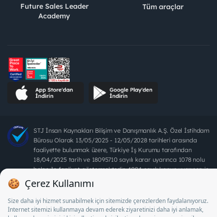
Future Sales Leader
Tüm araçlar
Academy
STJ İnsan Kaynakları Bilişim ve Danışmanlık A.Ş. Özel İstihdam
Bürosu Olarak 13/05/2025 - 12/05/2028 tarihleri arasında
faaliyette bulunmak üzere, Türkiye İş Kurumu tarafından
18/04/2025 tarih ve 18095710 sayılı karar uyarınca 1078 nolu
belge ile faaliyet göstermektedir. 4904 sayılı kanun uyarınca iş
arayanlardan ücret alınması yasaktır.