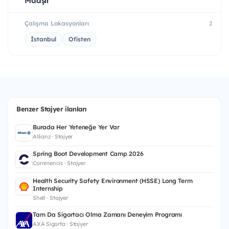
Maaşlı
Çalışma Lokasyonları
2
İstanbul
Ofisten
Benzer Stajyer ilanları
Burada Her Yeteneğe Yer Var
Allianz · Stajyer
Spring Boot Development Camp 2026
Commencis · Stajyer
Health Security Safety Environment (HSSE) Long Term
Internship
Shell · Stajyer
Tam Da Sigortacı Olma Zamanı Deneyim Programı
AXA Sigorta · Stajyer