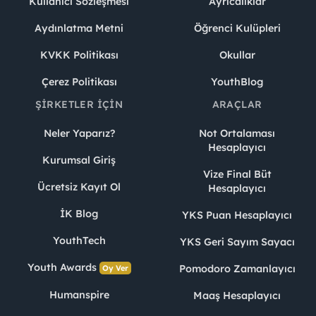
Kullanıcı Sözleşmesi
Ayrıcalıklar
Aydınlatma Metni
Öğrenci Kulüpleri
KVKK Politikası
Okullar
Çerez Politikası
YouthBlog
ŞIRKETLER İÇIN
ARAÇLAR
Neler Yaparız?
Not Ortalaması
Hesaplayıcı
Kurumsal Giriş
Vize Final Büt
Ücretsiz Kayıt Ol
Hesaplayıcı
İK Blog
YKS Puan Hesaplayıcı
YouthTech
YKS Geri Sayım Sayacı
Youth Awards
Pomodoro Zamanlayıcı
Oy Ver
Humanspire
Maaş Hesaplayıcı