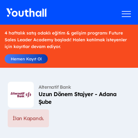
4 haftalık satış odaklı eğitim & gelişim programı Future
Sales Leader Academy başladı! Halen katılmak isteyenler
için kayıtlar devam ediyor.
Hemen Kayıt Ol
Alternatif Bank
Uzun Dönem Stajyer - Adana
Şube
İlan Kapandı.