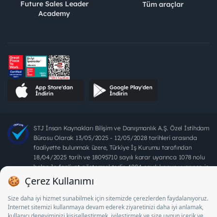
Future Sales Leader
Tüm araçlar
Academy
STJ İnsan Kaynakları Bilişim ve Danışmanlık A.Ş. Özel İstihdam
Bürosu Olarak 13/05/2025 - 12/05/2028 tarihleri arasında
faaliyette bulunmak üzere, Türkiye İş Kurumu tarafından
18/04/2025 tarih ve 18095710 sayılı karar uyarınca 1078 nolu
belge ile faaliyet göstermektedir. 4904 sayılı kanun uyarınca iş
arayanlardan ücret alınması yasaktır.