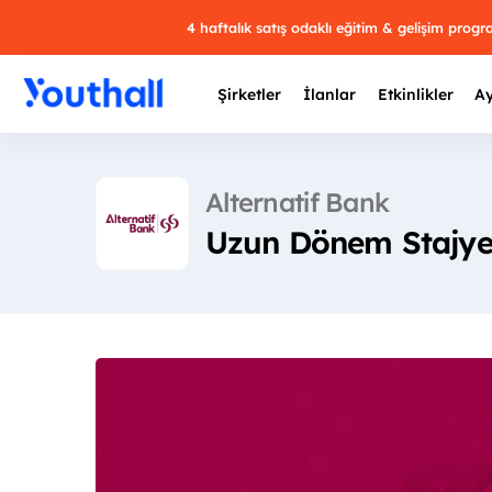
4 haftalık satış odaklı eğitim & gelişim prog
Şirketler
İlanlar
Etkinlikler
Ay
Alternatif Bank
Uzun Dönem Stajye
Y
29 