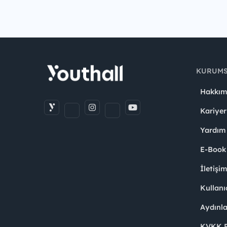
KURUM
Hakkım
Kariyer
Yardım
E-Book
İletişi
Kullanı
Aydınl
KVKK Po