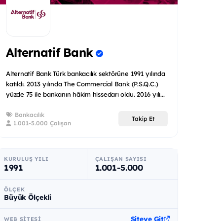
Alternatif Bank
Alternatif Bank Türk bankacılık sektörüne 1991 yılında
katıldı. 2013 yılında The Commercial Bank (P.S.Q.C.)
yüzde 75 ile bankanın hâkim hissedarı oldu. 2016 yılı...
Bankacılık
Takip Et
1.001-5.000 Çalışan
KURULUŞ YILI
ÇALIŞAN SAYISI
1991
1.001-5.000
ÖLÇEK
Büyük Ölçekli
Siteye Git
WEB SITESI