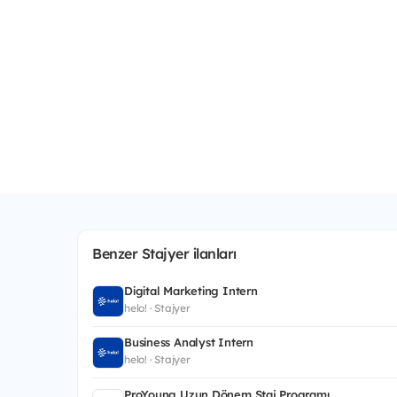
Benzer Stajyer ilanları
Digital Marketing Intern
helo! · Stajyer
Business Analyst Intern
helo! · Stajyer
ProYoung Uzun Dönem Staj Programı