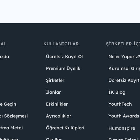
SAL
KULLANICILAR
ŞIRKETLER İÇ
ızda
Ücretsiz Kayıt Ol
Neler Yaparız?
Premium Üyelik
Kurumsal Giri
Şirketler
Ücretsiz Kayıt
İlanlar
İK Blog
me Geçin
Etkinlikler
YouthTech
cı Sözleşmesi
Ayrıcalıklar
Youth Award
atma Metni
Öğrenci Kulüpleri
Humanspire
litikası
Okullar