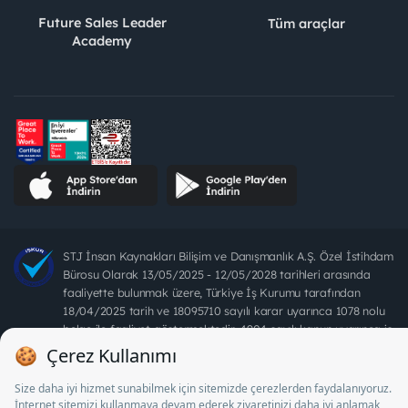
Future Sales Leader
Tüm araçlar
Academy
STJ İnsan Kaynakları Bilişim ve Danışmanlık A.Ş. Özel İstihdam
Bürosu Olarak 13/05/2025 - 12/05/2028 tarihleri arasında
faaliyette bulunmak üzere, Türkiye İş Kurumu tarafından
18/04/2025 tarih ve 18095710 sayılı karar uyarınca 1078 nolu
belge ile faaliyet göstermektedir. 4904 sayılı kanun uyarınca iş
arayanlardan ücret alınması yasaktır.