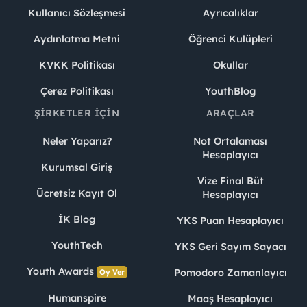
Kullanıcı Sözleşmesi
Ayrıcalıklar
Aydınlatma Metni
Öğrenci Kulüpleri
KVKK Politikası
Okullar
Çerez Politikası
YouthBlog
ŞIRKETLER İÇIN
ARAÇLAR
Neler Yaparız?
Not Ortalaması
Hesaplayıcı
Kurumsal Giriş
Vize Final Büt
Ücretsiz Kayıt Ol
Hesaplayıcı
İK Blog
YKS Puan Hesaplayıcı
YouthTech
YKS Geri Sayım Sayacı
Youth Awards
Pomodoro Zamanlayıcı
Oy Ver
Humanspire
Maaş Hesaplayıcı