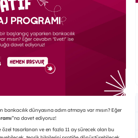
en bankacılık dünyasına adım atmaya var mısın? Eğer
gramı
”na davet ediyoruz!
 özel tasarlanan ve en fazla 11 ay sürecek olan bu
ebilecek, teorik bilgilerini pratiğe dönüştürebilecek,