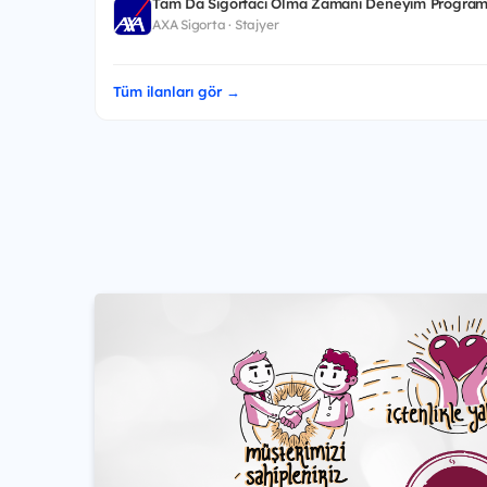
Tam Da Sigortacı Olma Zamanı Deneyim Program
AXA Sigorta · Stajyer
Tüm ilanları gör →