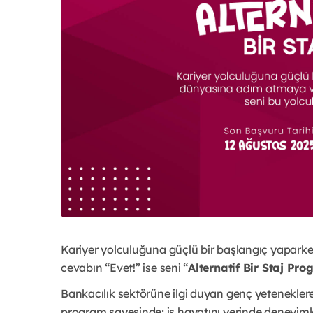
Kariyer yolculuğuna güçlü bir başlangıç yapark
cevabın “Evet!” ise seni
“
Alternatif Bir Staj Pro
Bankacılık sektörüne ilgi duyan genç yeteneklere
program sayesinde; iş hayatını yerinde deneyimley