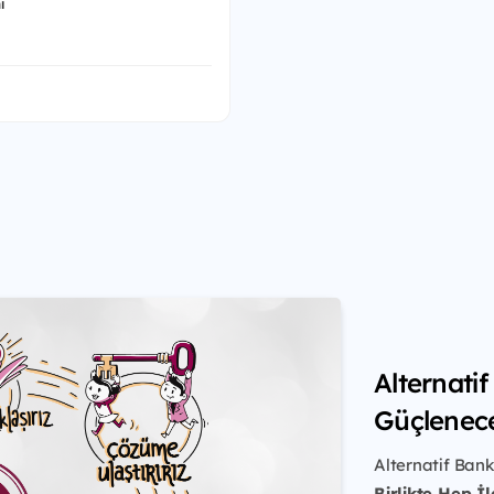
ı
Alternati
Güçlenec
Alternatif Bank
Birlikte Hep İl