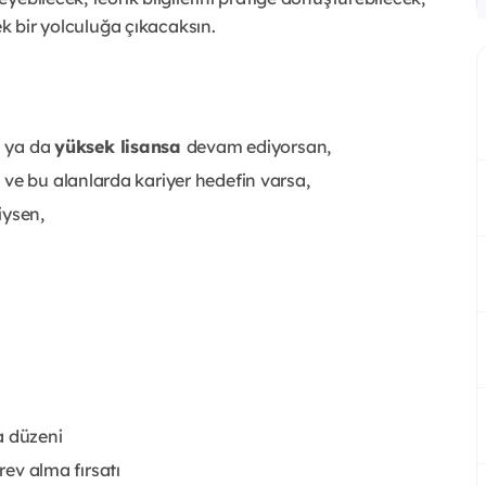
ek bir yolculuğa çıkacaksın.
n ya da
yüksek lisansa
devam ediyorsan,
 ve bu alanlarda kariyer hedefin varsa,
iysen,
a düzeni
ev alma fırsatı