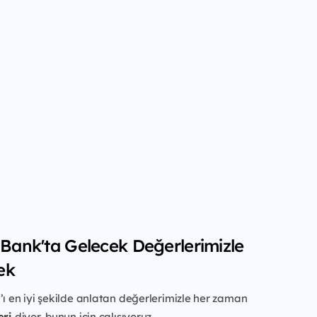
f Bank'ta Gelecek Değerlerimizle
ek
’ı en iyi şekilde anlatan değerlerimizle her zaman
eri
diyor, bunun için çalışıyoruz.