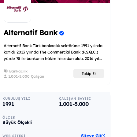
Alternatif Bank
Alternatif Bank Türk bankacılık sektörüne 1991 yılında
katıldı. 2013 yılında The Commercial Bank (P.S.Q.C.)
yüzde 75 ile bankanın hâkim hissedarı oldu. 2016 yılı...
Bankacılık
Takip Et
1.001-5.000 Çalışan
KURULUŞ YILI
ÇALIŞAN SAYISI
1991
1.001-5.000
ÖLÇEK
Büyük Ölçekli
Siteye Git
WEB SITESI