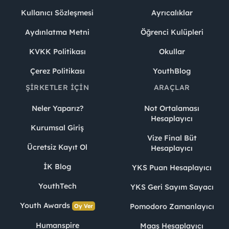
Kullanıcı Sözleşmesi
Ayrıcalıklar
Aydınlatma Metni
Öğrenci Kulüpleri
KVKK Politikası
Okullar
Çerez Politikası
YouthBlog
ŞIRKETLER İÇIN
ARAÇLAR
Neler Yaparız?
Not Ortalaması
Hesaplayıcı
Kurumsal Giriş
Vize Final Büt
Ücretsiz Kayıt Ol
Hesaplayıcı
İK Blog
YKS Puan Hesaplayıcı
YouthTech
YKS Geri Sayım Sayacı
Youth Awards
Pomodoro Zamanlayıcı
Oy Ver
Humanspire
Maaş Hesaplayıcı