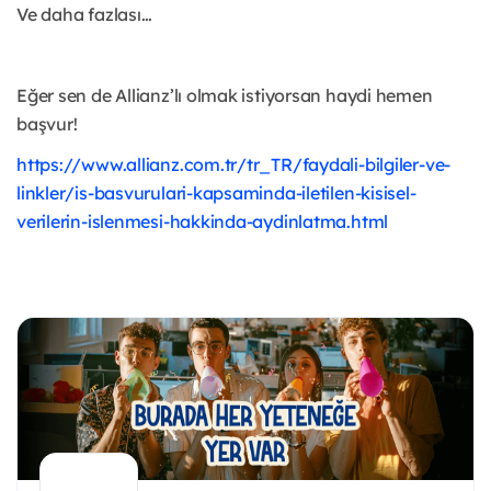
Ve daha fazlası…
Eğer sen de Allianz’lı olmak istiyorsan haydi hemen
başvur!
https://www.allianz.com.tr/tr_TR/faydali-bilgiler-ve-
linkler/is-basvurulari-kapsaminda-iletilen-kisisel-
verilerin-islenmesi-hakkinda-aydinlatma.html