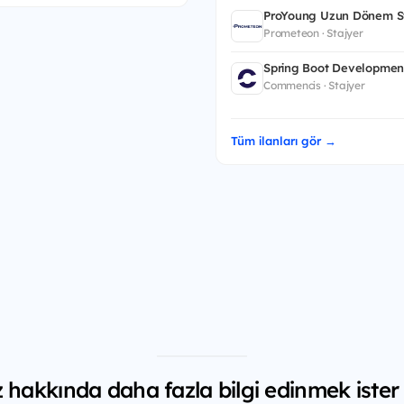
ProYoung Uzun Dönem St
Prometeon · Stajyer
Spring Boot Developmen
Commencis · Stajyer
Tüm ilanları gör →
z hakkında daha fazla bilgi edinmek ister