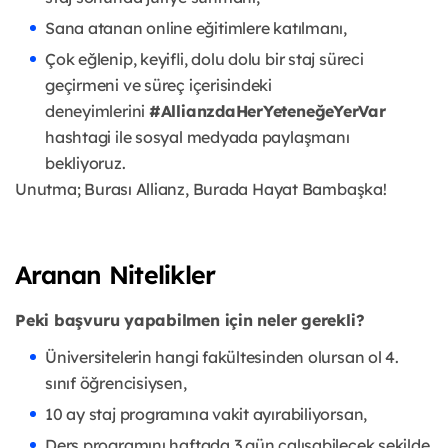
Sana atanan online eğitimlere katılmanı,
Çok eğlenip, keyifli, dolu dolu bir staj süreci
geçirmeni ve süreç içerisindeki
deneyimlerini
#AllianzdaHerYeteneğeYerVar
hashtagi ile sosyal medyada paylaşmanı
bekliyoruz.
Unutma; Burası Allianz, Burada Hayat Bambaşka!
Aranan Nitelikler
Peki başvuru yapabilmen için neler gerekli?
Üniversitelerin hangi fakültesinden olursan ol 4.
sınıf öğrencisiysen,
10 ay staj programına vakit ayırabiliyorsan,
Ders programını haftada 3 gün çalışabilecek şekilde