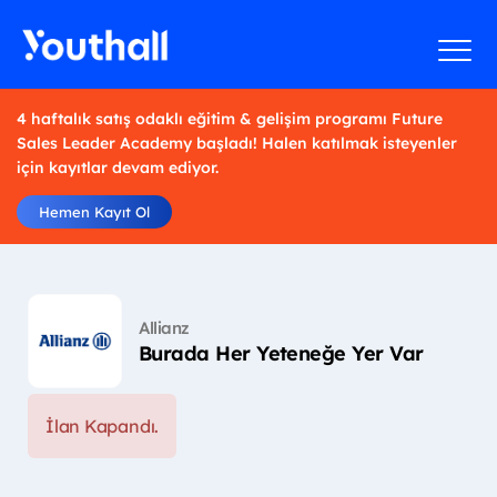
4 haftalık satış odaklı eğitim & gelişim programı Future
Sales Leader Academy başladı! Halen katılmak isteyenler
için kayıtlar devam ediyor.
Hemen Kayıt Ol
Allianz
Burada Her Yeteneğe Yer Var
İlan Kapandı.