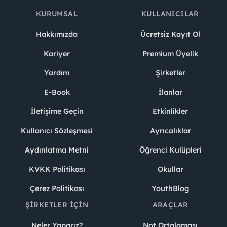
KURUMSAL
KULLANICILAR
Hakkımızda
Ücretsiz Kayıt Ol
Kariyer
Premium Üyelik
Yardım
Şirketler
E-Book
İlanlar
İletişime Geçin
Etkinlikler
Kullanıcı Sözleşmesi
Ayrıcalıklar
Aydınlatma Metni
Öğrenci Kulüpleri
KVKK Politikası
Okullar
Çerez Politikası
YouthBlog
ŞIRKETLER İÇIN
ARAÇLAR
Neler Yaparız?
Not Ortalaması