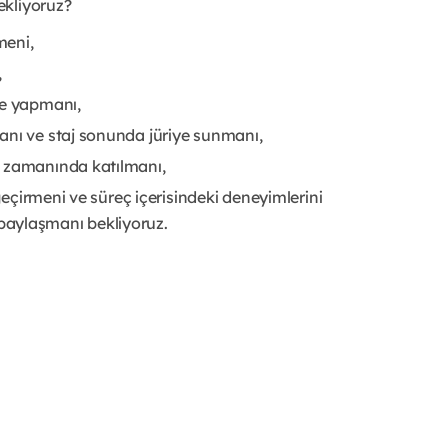
ekliyoruz?
meni,
,
le yapmanı,
anı ve staj sonunda jüriye sunmanı,
e zamanında katılmanı,
 geçirmeni ve süreç içerisindeki deneyimlerini
paylaşmanı bekliyoruz.