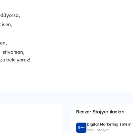
ödüyorsa,
 isen,
en,
 istiyorsan,
ıza bekliyoruz!
Benzer Stajyer ilanları
Digital Marketing Intern
helo! · Stajyer