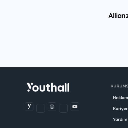
Allian
KURUM
Hakkım
Kariyer
Yardım