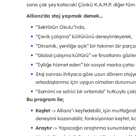
sana çok şey katacak! Çünkü K.A.M.P. diğer tüm 
Allianz’da staj yapmak demek...
“Sektörün Okulu”nda,
“Çevik çalışma” kültürünü deneyimleyerek,
“Dinamik, yeniliğe açık” bir takımın bir parça
“Global çalışma kültürü” ve fırsatlarını gözl
“İyiliğe hizmet eden” bir sosyal marka çatısı 
Staj sonrası ihtiyaca göre uzun dönem staj
arkadaşlarımız için uygun olmaları durumun
“Samimi ve sahici bir ortamda” tutkuyla çal
Bu program ile;
Keşfet
-> Allianz’ı keşfedebilir, işin mutfağı
deneyimi kazanabilir, fonksiyonları keşfet, kar
Araştır
-> Yapacağın araştırma sunumlarıyla fik