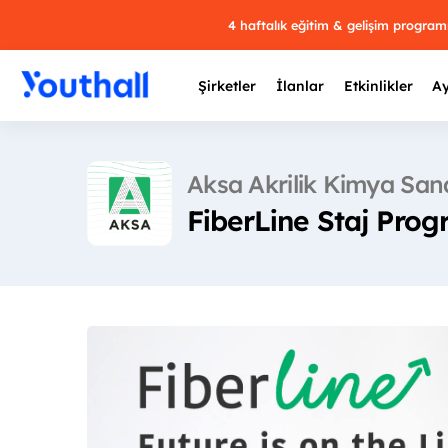
4 haftalık eğitim & gelişim progra
Şirketler
İlanlar
Etkinlikler
Ay
Aksa Akrilik Kimya Sana
FiberLine Staj Prog
Y
29 