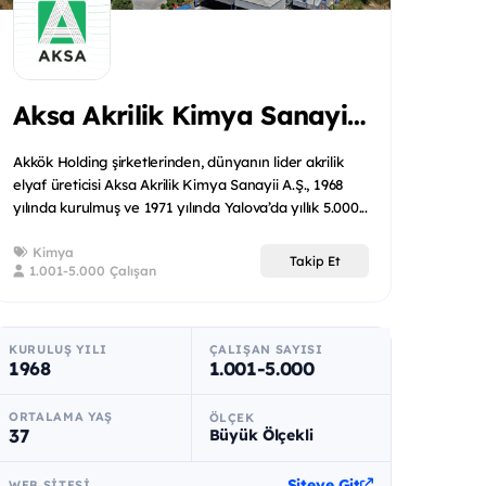
Aksa Akrilik Kimya Sanayii
Akkök Holding şirketlerinden, dünyanın lider akrilik
elyaf üreticisi Aksa Akrilik Kimya Sanayii A.Ş., 1968
yılında kurulmuş ve 1971 yılında Yalova’da yıllık 5.000...
Kimya
Takip Et
1.001-5.000 Çalışan
KURULUŞ YILI
ÇALIŞAN SAYISI
1968
1.001-5.000
ORTALAMA YAŞ
ÖLÇEK
37
Büyük Ölçekli
Siteye Git
WEB SITESI