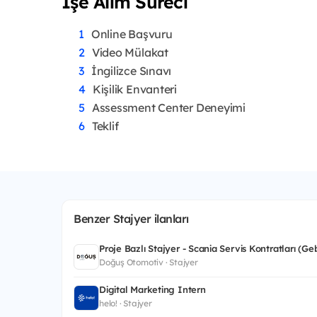
İşe Alım Süreci
Online Başvuru
Video Mülakat
İngilizce Sınavı
Kişilik Envanteri
Assessment Center Deneyimi
Teklif
Benzer Stajyer ilanları
Proje Bazlı Stajyer - Scania Servis Kontratları (Ge
Doğuş Otomotiv · Stajyer
Digital Marketing Intern
helo! · Stajyer