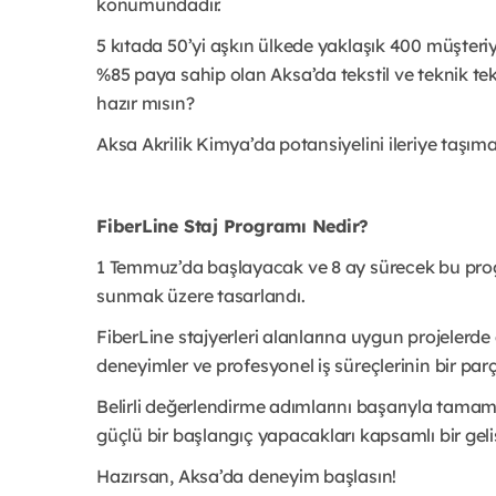
konumundadır.
5 kıtada 50’yi aşkın ülkede yaklaşık 400 müşteri
%85 paya sahip olan Aksa’da tekstil ve teknik te
hazır mısın?
Aksa Akrilik Kimya’da potansiyelini ileriye taşım
FiberLine Staj Programı Nedir?
1 Temmuz’da başlayacak ve 8 ay sürecek bu prog
sunmak üzere tasarlandı.
FiberLine stajyerleri alanlarına uygun projelerde 
deneyimler ve profesyonel iş süreçlerinin bir parç
Belirli değerlendirme adımlarını başarıyla tamaml
güçlü bir başlangıç yapacakları kapsamlı bir gel
Hazırsan, Aksa’da deneyim başlasın!