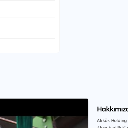
Hakkımız
Akkök Holding ş
Aksa Akrilik Ki