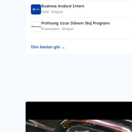
Business Analyst Intern
helo! · Stajyer
ProYoung Uzun Dönem Staj Programı
Prometeon · Stajyer
Tüm ilanları gör →