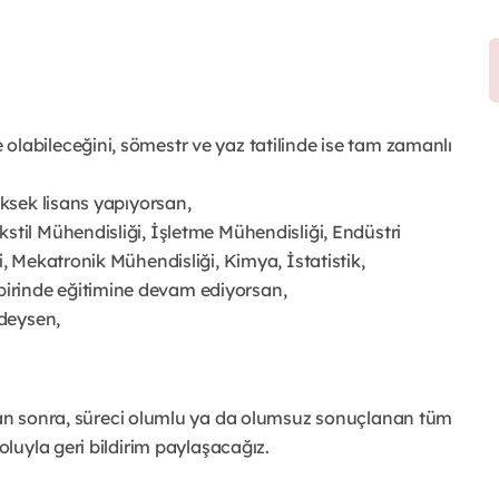
labileceğini, sömestr ve yaz tatilinde ise tam zamanlı
üksek lisans yapıyorsan,
stil Mühendisliği, İşletme Mühendisliği, Endüstri
i, Mekatronik Mühendisliği, Kimya, İstatistik,
irinde eğitimine devam ediyorsan,
edeysen,
an sonra, süreci olumlu ya da olumsuz sonuçlanan tüm
luyla geri bildirim paylaşacağız.