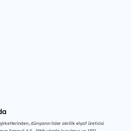
da
irketlerinden, dünyanın lider akrilik elyaf üreticisi
mya Sanayii A.Ş., 1968 yılında kurulmuş ve 1971