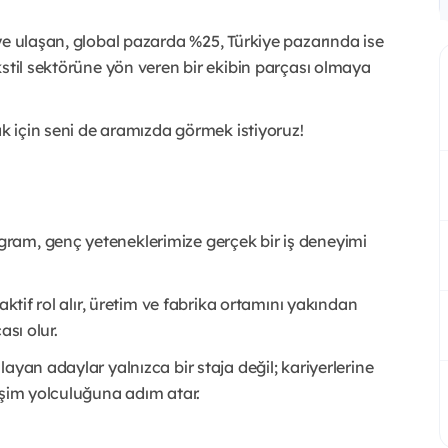
ye ulaşan, global pazarda %25, Türkiye pazarında ise
kstil sektörüne yön veren bir ekibin parçası olmaya
ak için seni de aramızda görmek istiyoruz!
ram, genç yeteneklerimize gerçek bir iş deneyimi
aktif rol alır, üretim ve fabrika ortamını yakından
ası olur.
ayan adaylar yalnızca bir staja değil; kariyerlerine
işim yolculuğuna adım atar.