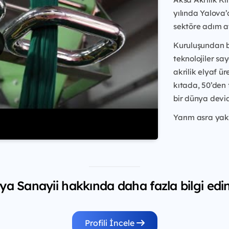
yılında Yalova’
sektöre adım at
Kuruluşundan bu
teknolojiler sa
akrilik elyaf ü
kıtada, 50’den 
bir dünya devid
Yarım asra yakı
ya Sanayii hakkında daha fazla bilgi edi
Profili İncele