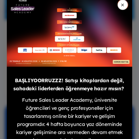
Orville Summer Yaz Stajı Programı
Merhaba Sevgili Orville Summer'24 Adayı!Oyak Renault
Orville staj programlarına gösterdiğin ilgi içi...
BAŞLIYOORRUZZZ! Satışı kitaplardan değil,
SCORE
+
4.6
sahadaki liderlerden öğrenmeye hazır mısın?
(106 Review)
Future Sales Leader Academy, üniversite
öğrencileri ve genç profesyoneller için
tasarlanmış online bir kariyer ve gelişim
programıdır.
4 hafta boyunca yaz döneminde
kariyer gelişimine ara vermeden devam etmek