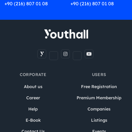
+90 (216) 807 01 08
+90 (216) 807 01 08
CORPORATE
USERS
About us
Free Registration
Career
Premium Membership
Help
Companies
E-Book
Listings
Contact Us
Events