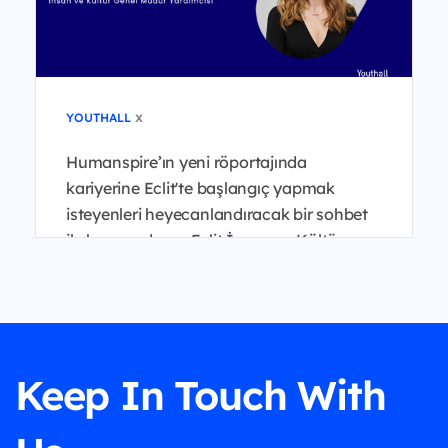
x
YOUTHALL
Humanspire’ın yeni röportajında
kariyerine Eclit'te başlangıç yapmak
isteyenleri heyecanlandıracak bir sohbet
ile karşınızdayız. Eclit İnsan ve Kültür
Genel Müdür Yardımcısı B...
Keep In Touch With