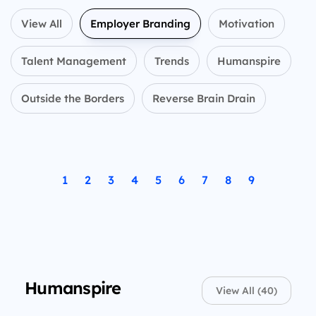
View All
Employer Branding
Motivation
Talent Management
Trends
Humanspire
Outside the Borders
Reverse Brain Drain
1
2
3
4
5
6
7
8
9
Humanspire
View All (40)