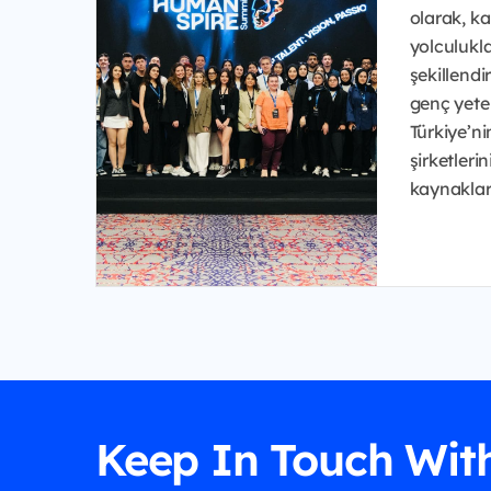
olarak, ka
yolculukla
şekillend
genç yeten
Türkiye’n
şirketleri
kaynakları 
Keep In Touch Wit