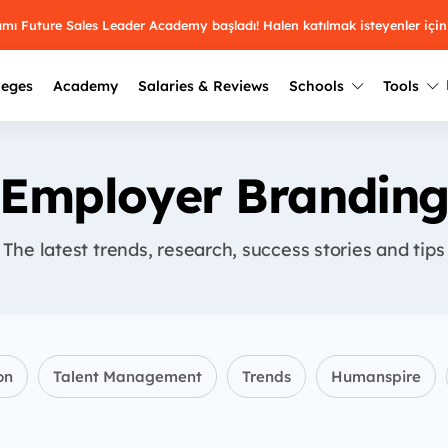
ramı Future Sales Leader Academy başladı! Halen katılmak isteyenler için
leges
Academy
Salaries & Reviews
Schools
Tools
Winners
Results from past years
Employer Brandin
2025
Winners
Üniversite kulüplerin
keşfet.
Youth Awards 2026
The latest trends, research, success stories and tips
2024
Winners
Türkiye ve dünyadak
Pick the best across 29
hakkında bilgi al.
categories.
2023
Winners
Farklı liseleri incel
Vote now
2022
yakından tanı.
Winners
on
Talent Management
Trends
Humanspire