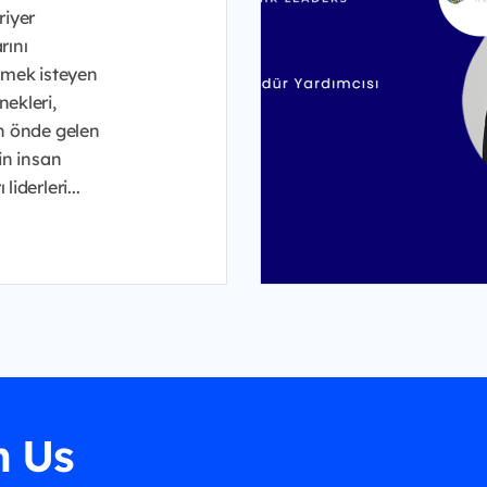
riyer
rını
irmek isteyen
ekleri,
in önde gelen
nin insan
liderleri...
h Us