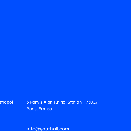
etropol
5 Parvis Alan Turing, Station F 75013
6
Paris, Fransa
info@youthall.com