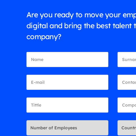
Are you ready to move your emp
digital and bring the best talent 
company?