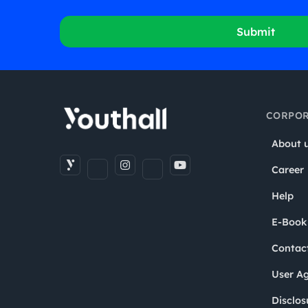
Submit
CORPOR
About 
Career
Help
E-Book
Contac
User A
Disclos