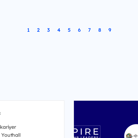
1
2
3
4
5
6
7
8
9
x
kariyer
 Youthall