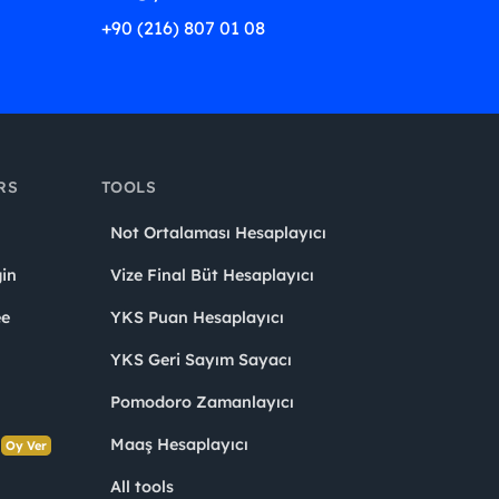
+90 (216) 807 01 08
RS
TOOLS
Not Ortalaması Hesaplayıcı
in
Vize Final Büt Hesaplayıcı
ee
YKS Puan Hesaplayıcı
YKS Geri Sayım Sayacı
Pomodoro Zamanlayıcı
s
Maaş Hesaplayıcı
Oy Ver
All tools