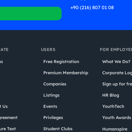
+90 (216) 807 01 08
ATE
USERS
FOR EMPLOYE
us
Free Registration
What We Do?
Premium Membership
Corporate Log
Companies
Sign up for fr
Listings
HR Blog
t Us
Events
YouthTech
greement
Privileges
Youth Award
ure Text
Student Clubs
Humanspire