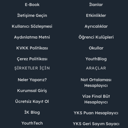
E-Book
İlanlar
İletişime Geçin
Etkinlikler
Kullanıcı Sözleşmesi
Ayrıcalıklar
Aydınlatma Metni
Öğrenci Kulüpleri
KVKK Politikası
Okullar
Çerez Politikası
YouthBlog
ŞIRKETLER İÇIN
ARAÇLAR
Neler Yaparız?
Not Ortalaması
Hesaplayıcı
Kurumsal Giriş
Vize Final Büt
Ücretsiz Kayıt Ol
Hesaplayıcı
İK Blog
YKS Puan Hesaplayıcı
YouthTech
YKS Geri Sayım Sayacı