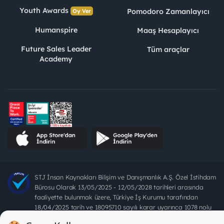
Youth Awards
Pomodoro Zamanlayıcı
Oy Ver
Humanspire
Maaş Hesaplayıcı
Future Sales Leader
Tüm araçlar
Academy
STJ İnsan Kaynakları Bilişim ve Danışmanlık A.Ş. Özel İstihdam
Bürosu Olarak 13/05/2025 - 12/05/2028 tarihleri arasında
faaliyette bulunmak üzere, Türkiye İş Kurumu tarafından
18/04/2025 tarih ve 18095710 sayılı karar uyarınca 1078 nolu
belge ile faaliyet göstermektedir. 4904 sayılı kanun uyarınca iş