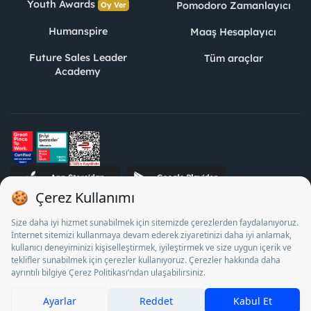
Youth Awards
Pomodoro Zamanlayıcı
Oy Ver
Humanspire
Maaş Hesaplayıcı
Future Sales Leader
Tüm araçlar
Academy
STJ İnsan Kaynakları Bilişim ve Danışmanlık A.Ş. Özel İstihdam
Bürosu Olarak 13/05/2025 - 12/05/2028 tarihleri arasında
faaliyette bulunmak üzere, Türkiye İş Kurumu tarafından
18/04/2025 tarih ve 18095710 sayılı karar uyarınca 1078 nolu
belge ile faaliyet göstermektedir. 4904 sayılı kanun uyarınca iş
arayanlardan ücret alınması yasaktır.