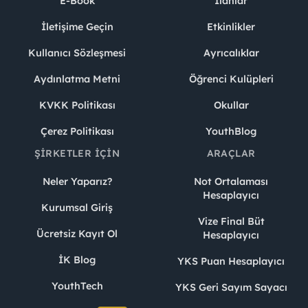
E-Book
İlanlar
İletişime Geçin
Etkinlikler
Kullanıcı Sözleşmesi
Ayrıcalıklar
Aydınlatma Metni
Öğrenci Kulüpleri
KVKK Politikası
Okullar
Çerez Politikası
YouthBlog
ŞIRKETLER İÇIN
ARAÇLAR
Neler Yaparız?
Not Ortalaması
Hesaplayıcı
Kurumsal Giriş
Vize Final Büt
Ücretsiz Kayıt Ol
Hesaplayıcı
İK Blog
YKS Puan Hesaplayıcı
YouthTech
YKS Geri Sayım Sayacı