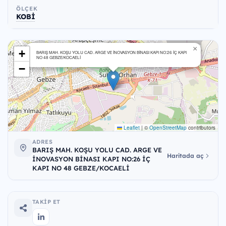
ÖLÇEK
KOBİ
×
+
BARIŞ MAH. KOŞU YOLU CAD. ARGE VE İNOVASYON BİNASI KAPI NO:26 İÇ KAPI
NO 48 GEBZE/KOCAELİ
−
Leaflet
|
©
OpenStreetMap
contributors
ADRES
BARIŞ MAH. KOŞU YOLU CAD. ARGE VE
Haritada aç
İNOVASYON BİNASI KAPI NO:26 İÇ
KAPI NO 48 GEBZE/KOCAELİ
TAKIP ET