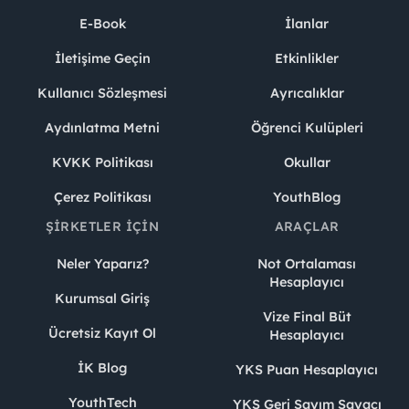
E-Book
İlanlar
İletişime Geçin
Etkinlikler
Kullanıcı Sözleşmesi
Ayrıcalıklar
Aydınlatma Metni
Öğrenci Kulüpleri
KVKK Politikası
Okullar
Çerez Politikası
YouthBlog
ŞIRKETLER İÇIN
ARAÇLAR
Neler Yaparız?
Not Ortalaması
Hesaplayıcı
Kurumsal Giriş
Vize Final Büt
Ücretsiz Kayıt Ol
Hesaplayıcı
İK Blog
YKS Puan Hesaplayıcı
YouthTech
YKS Geri Sayım Sayacı