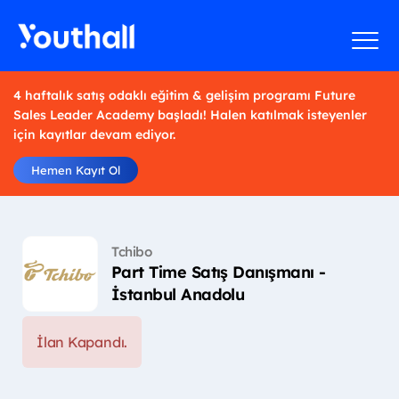
4 haftalık satış odaklı eğitim & gelişim programı Future
Sales Leader Academy başladı! Halen katılmak isteyenler
için kayıtlar devam ediyor.
Hemen Kayıt Ol
Tchibo
Part Time Satış Danışmanı -
İstanbul Anadolu
İlan Kapandı.