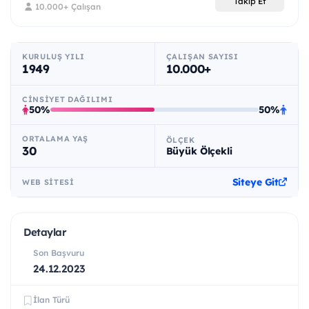
Takip Et
10.000+ Çalışan
KURULUŞ YILI
ÇALIŞAN SAYISI
1949
10.000+
CINSIYET DAĞILIMI
50%
50%
ORTALAMA YAŞ
ÖLÇEK
30
Büyük Ölçekli
Siteye Git
WEB SITESI
Detaylar
Son Başvuru
24.12.2023
İlan Türü