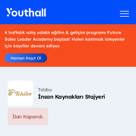
4 haftalık satış odaklı eğitim & gelişim programı Future
Sales Leader Academy başladı! Halen katılmak isteyenler
için kayıtlar devam ediyor.
Hemen Kayıt Ol
Tchibo
İnsan Kaynakları Stajyeri
İlan Kapandı.