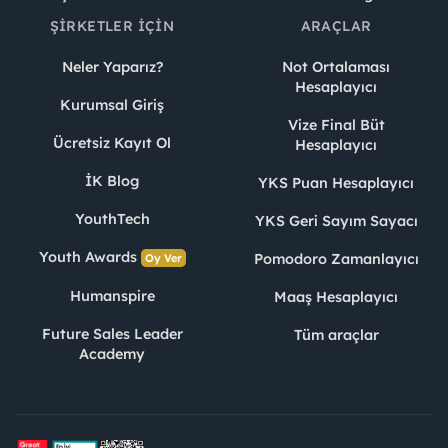
ŞIRKETLER İÇIN
ARAÇLAR
Neler Yaparız?
Not Ortalaması
Hesaplayıcı
Kurumsal Giriş
Vize Final Büt
Ücretsiz Kayıt Ol
Hesaplayıcı
İK Blog
YKS Puan Hesaplayıcı
YouthTech
YKS Geri Sayım Sayacı
Youth Awards
Pomodoro Zamanlayıcı
Oy Ver
Humanspire
Maaş Hesaplayıcı
Future Sales Leader
Tüm araçlar
Academy