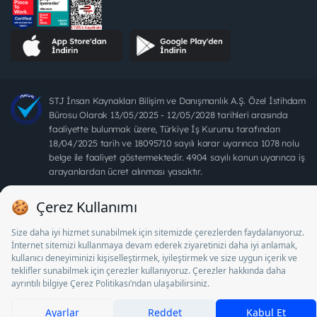
STJ İnsan Kaynakları Bilişim ve Danışmanlık A.Ş. Özel İstihdam
Bürosu Olarak 13/05/2025 - 12/05/2028 tarihleri arasında
faaliyette bulunmak üzere, Türkiye İş Kurumu tarafından
18/04/2025 tarih ve 18095710 sayılı karar uyarınca 1078 nolu
belge ile faaliyet göstermektedir. 4904 sayılı kanun uyarınca iş
arayanlardan ücret alınması yasaktır.