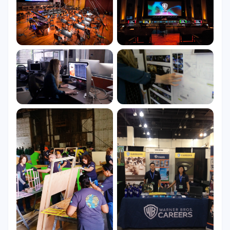
Positions for Summer are posted in
February/March
FALL
Positions for Fall are posted in
August/September
SPRING
Positions for Spring are posted
in
December/January