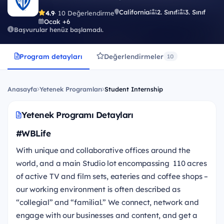
California
2. Sınıf
3. Sınıf
4.9
· 10 Değerlendirme
Ocak +6
Başvurular henüz başlamadı.
Program detayları
Değerlendirmeler
10
Anasayfa
Yetenek Programları
Student Internship
Yetenek Programı Detayları
#WBLife
With unique and collaborative offices around the
world, and a main Studio lot encompassing 110 acres
of active TV and film sets, eateries and coffee shops –
our working environment is often described as
“collegial” and “familial.” We connect, network and
engage with our businesses and content, and get a