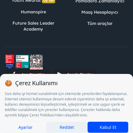
Youth Awards
Pomodoro Zamanlayıcı
Oy Ver
Humanspire
Maaş Hesaplayıcı
Future Sales Leader
Tüm araçlar
Academy
STJ İnsan Kaynakları Bilişim ve Danışmanlık A.Ş. Özel İstihdam
Bürosu Olarak 13/05/2025 - 12/05/2028 tarihleri arasında
faaliyette bulunmak üzere, Türkiye İş Kurumu tarafından
18/04/2025 tarih ve 18095710 sayılı karar uyarınca 1078 nolu
belge ile faaliyet göstermektedir. 4904 sayılı kanun uyarınca iş
arayanlardan ücret alınması yasaktır.