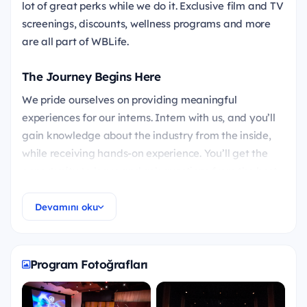
lot of great perks while we do it. Exclusive film and TV
screenings, discounts, wellness programs and more
are all part of WBLife.
The Journey Begins Here
We pride ourselves on providing meaningful
experiences for our interns. Intern with us, and you’ll
gain knowledge about the industry from the inside,
while receiving hands-on experience. You’ll get the
opportunity to learn and ask questions from the best
in the business – who also want to learn from you.
Your ideas and insights can make an impact here.
Devamını oku
Stay Tuned...
Be sure to check out our board at the beginning of
Program Fotoğrafları
every term for the newest opportunities.
SUMMER