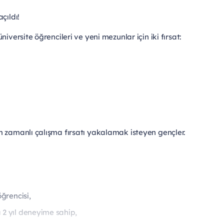
çıldı!
versite öğrencileri ve yeni mezunlar için iki fırsat:
am zamanlı çalışma fırsatı yakalamak isteyen gençler.
öğrencisi,
 2 yıl deneyime sahip,