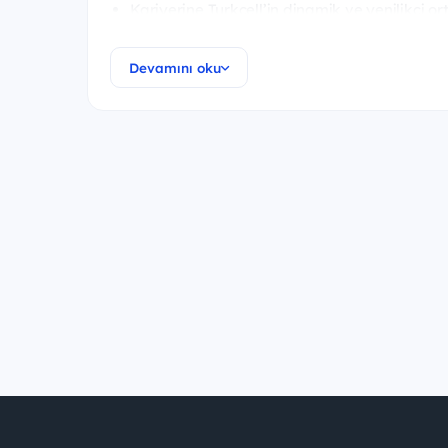
Kariyerine Turkcell’in dinamik ve yenilikçi o
gençler.
Devamını oku
Kariyerine Turkcell'de güçlü bir başlangı
Deneyim kazan ve geleceğini şekillendir!