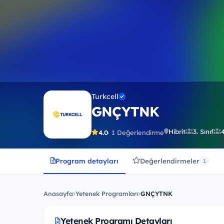
Turkcell
GNÇYTNK
Hibrit
3. Sınıf
4
4.0
· 1 Değerlendirme
Program detayları
Değerlendirmeler
1
Anasayfa
Yetenek Programları
GNÇYTNK
Yetenek Programı Detayları