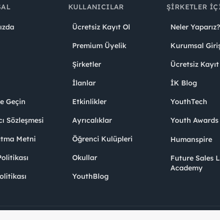
SAL
KULLANICILAR
ŞIRKETLER İÇ
ızda
Ücretsiz Kayıt Ol
Neler Yaparız?
Premium Üyelik
Kurumsal Giri
Şirketler
Ücretsiz Kayıt
İlanlar
İK Blog
me Geçin
Etkinlikler
YouthTech
cı Sözleşmesi
Ayrıcalıklar
Youth Award
atma Metni
Öğrenci Kulüpleri
Humanspire
litikası
Okullar
Future Sales 
Academy
olitikası
YouthBlog