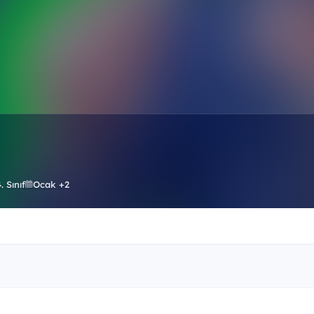
. Sınıf
Ocak +2