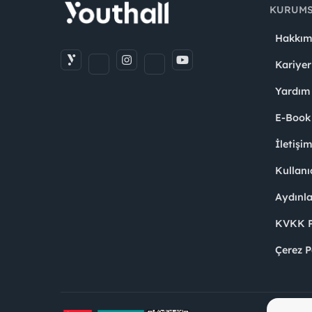
KURUM
Hakkım
Kariyer
Yardım
E-Book
İletişi
Kullanı
Aydınl
KVKK Po
Çerez P