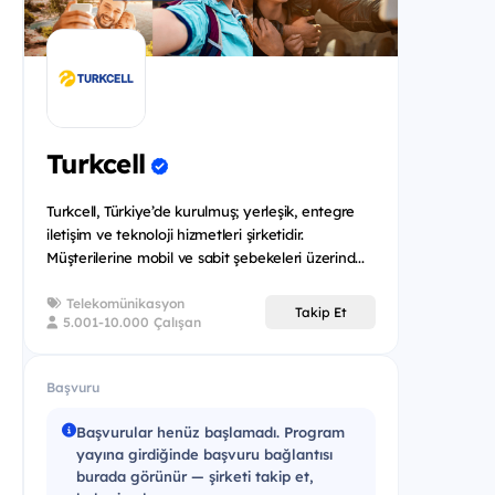
Turkcell
Turkcell, Türkiye’de kurulmuş; yerleşik, entegre
iletişim ve teknoloji hizmetleri şirketidir.
Müşterilerine mobil ve sabit şebekeleri üzerind...
Telekomünikasyon
Takip Et
5.001-10.000 Çalışan
Başvuru
Başvurular henüz başlamadı. Program
yayına girdiğinde başvuru bağlantısı
burada görünür — şirketi takip et,