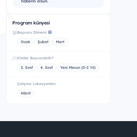
haberin olsun.
Program künyesi
Başvuru Dönemi
Ocak
Şubat
Mart
Kimler Başvurabilir?
3. Sınıf
4. Sınıf
Yeni Mezun (0-2 Yıl)
Çalışma Lokasyonları
Hibrit