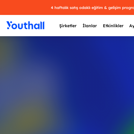
4 haftalık satış odaklı eğitim & gelişim prog
Şirketler
İlanlar
Etkinlikler
Ay
Y
29 