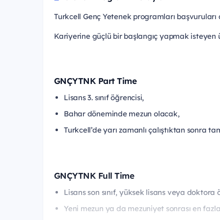
Turkcell Genç Yetenek programları başvuruları a
Kariyerine güçlü bir başlangıç yapmak isteyen üni
GNÇYTNK Part Time
Lisans 3. sınıf öğrencisi,
Bahar döneminde mezun olacak,
Turkcell’de yarı zamanlı çalıştıktan sonra t
GNÇYTNK Full Time
Lisans son sınıf, yüksek lisans veya doktora 
Yeni mezun ya da mezuniyet sonrası en fazla