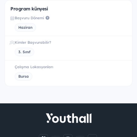
Program künyesi
Başvuru Dönemi
Haziran
Kimler Başvurabilir?
3. Sınıf
Çalışma Lokasyonları
Bursa