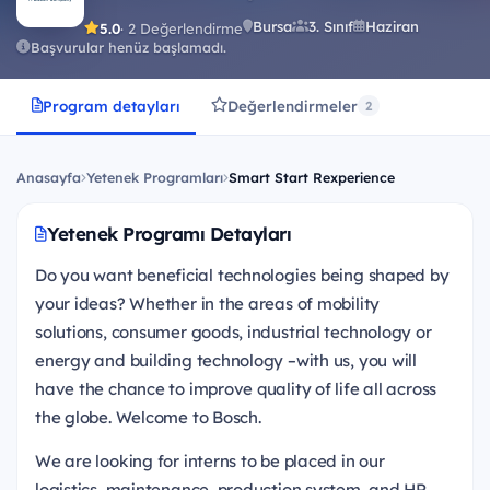
Bursa
3. Sınıf
Haziran
5.0
· 2 Değerlendirme
Başvurular henüz başlamadı.
Program detayları
Değerlendirmeler
2
Anasayfa
Yetenek Programları
Smart Start Rexperience
Yetenek Programı Detayları
Do you want beneficial technologies being shaped by
your ideas? Whether in the areas of mobility
solutions, consumer goods, industrial technology or
energy and building technology –with us, you will
have the chance to improve quality of life all across
the globe. Welcome to Bosch.
We are looking for interns to be placed in our
logistics, maintenance, production system, and HR