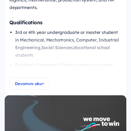
departments.
Qualifications
3rd or 4th year undergraduate or master student
in Mechanical, Mechatronics, Computer, Industrial
Engineering,Social Sciences,Vocational school
students
Excellent command of both written and spoken
English
Excellent MS Office skills
Devamını oku
Willingness to take responsibility
Eagerness to learn
Resident of Bursa min. 3 days of the week