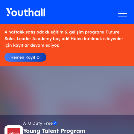
4 haftalık satış odaklı eğitim & gelişim programı Future
Sales Leader Academy başladı! Halen katılmak isteyenler
için kayıtlar devam ediyor.
Hemen Kayıt Ol
ATU Duty Free
Young Talent Program