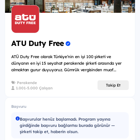
projects is a plus,
Passion and interest in adding value to projects
and new ideas,
Strong Computer Skills, e.g. Microsoft Excel, Word
and PowerPoint,
ATU Duty Free
Highly agile learner with a solution-based mindset,
ATÜ Duty Free olarak Türkiye’nin en iyi 100 şirketi ve
Proactive, passionate, keen to learn and be a
dünyanın en iyi 15 seyahat perakende şirketi arasında yer
team player.
almaktan gurur duyuyoruz. Gümrük vergisinden muaf...
If you think you have these qualifications, we are
Perakende
Takip Et
1.001-5.000 Çalışan
waiting for your application to our Young Talent
Program!
Başvuru
Privileges
Başvurular henüz başlamadı. Program yayına
girdiğinde başvuru bağlantısı burada görünür —
What awaits you in Young Talent Program?
şirketi takip et, haberin olsun.
Get to know the corporate culture of ATU Duty