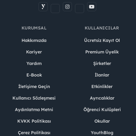
Evaluation Process (Online Video Interview,
English Test & General Aptitude and Personality
inventory test)
KURUMSAL
KULLANICILAR
Face-to-Face Interview
Hakkımızda
Ücretsiz Kayıt Ol
Case Study
Kariyer
Premium Üyelik
Offer Process
Yardım
Şirketler
Sending Information E-mails To All Candidates
About Their Applications
E-Book
İlanlar
İletişime Geçin
Etkinlikler
Kullanıcı Sözleşmesi
Ayrıcalıklar
Aydınlatma Metni
Öğrenci Kulüpleri
KVKK Politikası
Okullar
Çerez Politikası
YouthBlog