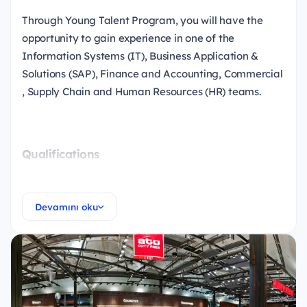
Through Young Talent Program, you will have the
opportunity to gain experience in one of the
Information Systems (IT), Business Application &
Solutions (SAP), Finance and Accounting, Commercial
, Supply Chain and Human Resources (HR) teams.
Qualifications
Which qualifications should you have in order to be
on the Young Talent Program?
Devamını oku
Bachelor’s / Master’s degree from reputable
university or Master's degree student,
Advanced written and spoken English (French or
German is also preferred),
Internship experience or having volunteered in