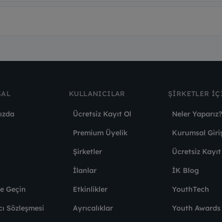
SAL
KULLANICILAR
ŞIRKETLER İÇ
ızda
Ücretsiz Kayıt Ol
Neler Yaparız?
Premium Üyelik
Kurumsal Giri
Şirketler
Ücretsiz Kayıt
İlanlar
İK Blog
me Geçin
Etkinlikler
YouthTech
cı Sözleşmesi
Ayrıcalıklar
Youth Award