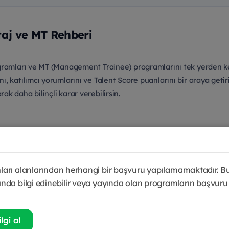
taj ve MT Rehberi
gramları ve MT (Management Trainee) programlarını tek yerden keş
ı, katılımcı yorumlarını ve Talent Score puanlarını bir araya ge
k daha bilinçli karar verebilirsin.
mezunları çok aşamalı bir seçim süreciyle işe aldığı, rotasyon, me
 genç yetenek ve liderlik programları bu ailenin en bilinen örnek
irsin.
arı alanlarından herhangi bir başvuru yapılamamaktadır. B
nda bilgi edinebilir veya yayında olan programların başvuru
ı değildir. Program başvurusu açıldığında ilgili kartta başvuru bu
nlarını
Management Trainee programları
, staj fırsatlarını
stajyer 
lgi al
in. Tüm açık pozisyonlar için
iş ve staj ilanları
hub’ına, programı y