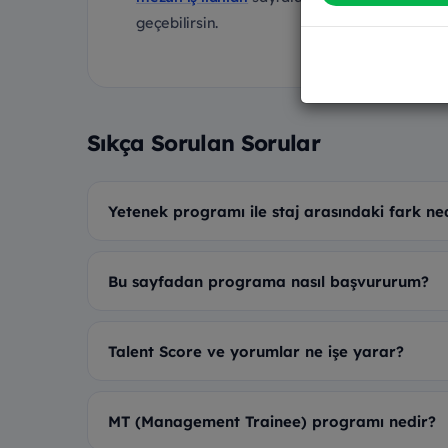
geçebilirsin.
Sıkça Sorulan Sorular
Yetenek programı ile staj arasındaki fark ne
Bu sayfadan programa nasıl başvururum?
Talent Score ve yorumlar ne işe yarar?
MT (Management Trainee) programı nedir?