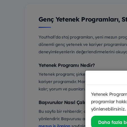
Genç Yetenek Programları, S
Youthall’da staj programları, yeni mezun pro
dönemli genç yetenek ve kariyer programların
deneyimleyenlerin değerlendirmelerini okuyara
Yetenek Programı Nedir?
Yetenek programı; şirketlerin öğrenci ve yeni 
kariyer programıdır. Management trainee (MT),
kalır; yorum ve puanları her zaman inceleyebil
Yetenek Programl
programlar hakkı
Başvurular Nasıl Çalışır?
yönlenebilirsiniz.
Bu sayfa bir rehberdir; doğrudan başvuru alan
yönlendirir. Başvurusu açık MT ve program ila
Daha fazla bi
mezun iş ilanları
sayfalarından takip edebilirs