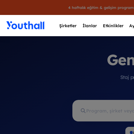
4 haftalık eğitim & gelişim progra
Şirketler
İlanlar
Etkinlikler
Ay
Gen
Y
Staj 
29 