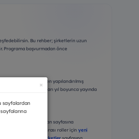
fedebilirsin. Bu rehber; şirketlerin uzun
tirir. Programa başvurmadan önce
ntorluk ve eğitim içeren yapılandırılmış
×
leridir. Program sayfaları yıl boyunca yayında
u sayfalardan
 sayfalarına
tonu görünür ve seni ilan sayfasına
ilanları
, mezuniyet sonrası roller için
yeni
ürüten kurumlar için
şirketler
sayfasına