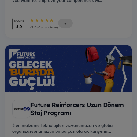
you want to; Improve your competencies wi...
SCORE
+
5.0
(3 Değerlendirme)
Future Reinforcers Uzun Dönem
Staj Programı
İleri malzeme teknolojileri vizyonumuzun ve global
organizasyonumuzun bir parçası olarak kariyerini...