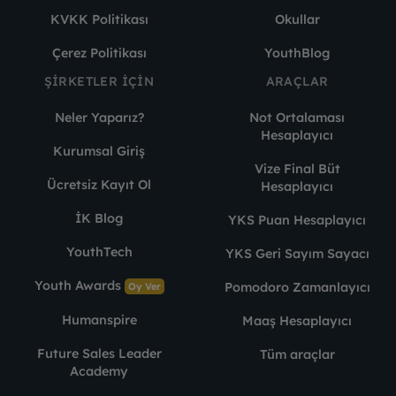
KVKK Politikası
Okullar
Çerez Politikası
YouthBlog
ŞIRKETLER İÇIN
ARAÇLAR
Neler Yaparız?
Not Ortalaması
Hesaplayıcı
Kurumsal Giriş
Vize Final Büt
Ücretsiz Kayıt Ol
Hesaplayıcı
İK Blog
YKS Puan Hesaplayıcı
YouthTech
YKS Geri Sayım Sayacı
Youth Awards
Pomodoro Zamanlayıcı
Oy Ver
Humanspire
Maaş Hesaplayıcı
Future Sales Leader
Tüm araçlar
Academy