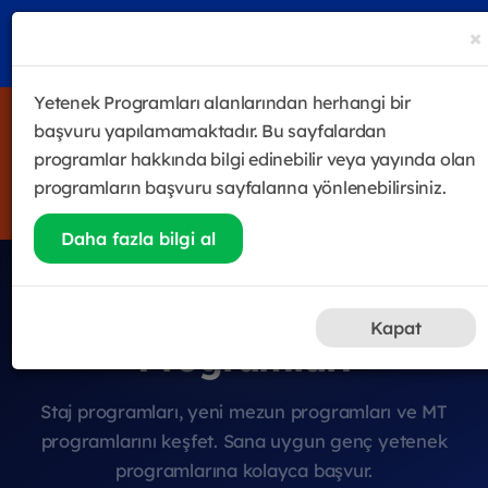
×
Yetenek Programları alanlarından herhangi bir
4 haftalık satış odaklı eğitim & gelişim programı Future
başvuru yapılamamaktadır. Bu sayfalardan
Sales Leader Academy başladı! Halen katılmak isteyenler
programlar hakkında bilgi edinebilir veya yayında olan
için kayıtlar devam ediyor.
programların başvuru sayfalarına yönlenebilirsiniz.
Hemen Kayıt Ol
Daha fazla bilgi al
Genç Yetenek
Kapat
Programları
Staj programları, yeni mezun programları ve MT
programlarını keşfet. Sana uygun genç yetenek
programlarına kolayca başvur.