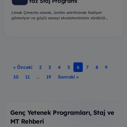
Yaz Staj Programı
Limak Çimento olarak, üretim sektöründe faaliyet
gösteriyor ve güçlü sanayi ekosistemimizle sürdürül...
« Önceki
2
3
4
5
6
7
8
9
10
11
…
19
Sonraki »
Genç Yetenek Programları, Staj ve
MT Rehberi