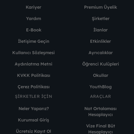
Kariyer
Premium Üyelik
Yardım
Şirketler
E-Book
İlanlar
İletişime Geçin
Etkinlikler
Kullanıcı Sözleşmesi
Ayrıcalıklar
Aydınlatma Metni
Öğrenci Kulüpleri
KVKK Politikası
Okullar
Çerez Politikası
YouthBlog
ŞIRKETLER İÇIN
ARAÇLAR
Neler Yaparız?
Not Ortalaması
Hesaplayıcı
Kurumsal Giriş
Vize Final Büt
Ücretsiz Kayıt Ol
Hesaplayıcı