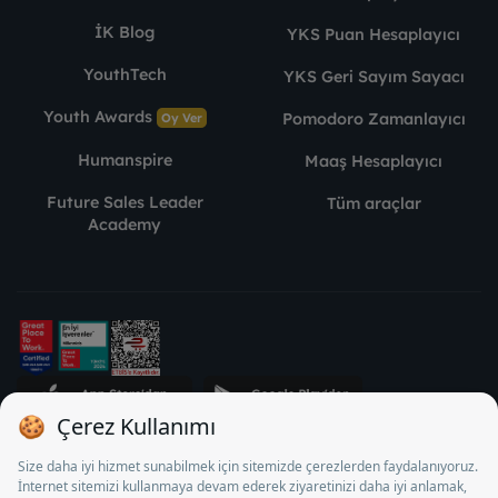
İK Blog
YKS Puan Hesaplayıcı
YouthTech
YKS Geri Sayım Sayacı
Youth Awards
Pomodoro Zamanlayıcı
Oy Ver
Humanspire
Maaş Hesaplayıcı
Future Sales Leader
Tüm araçlar
Academy
STJ İnsan Kaynakları Bilişim ve Danışmanlık A.Ş. Özel İstihdam