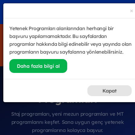
×
Yetenek Programları alanlarından herhangi bir
4 haftalık satış odaklı eğitim & gelişim programı Future
başvuru yapılamamaktadır. Bu sayfalardan
Sales Leader Academy başladı! Halen katılmak isteyenler
programlar hakkında bilgi edinebilir veya yayında olan
için kayıtlar devam ediyor.
programların başvuru sayfalarına yönlenebilirsiniz.
Hemen Kayıt Ol
Daha fazla bilgi al
Genç Yetenek
Kapat
Programları
Staj programları, yeni mezun programları ve MT
programlarını keşfet. Sana uygun genç yetenek
programlarına kolayca başvur.