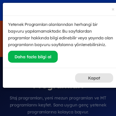
×
Yetenek Programları alanlarından herhangi bir
4 haftalık eğitim & gelişim programı Future Sales Leader
başvuru yapılamamaktadır. Bu sayfalardan
Academy'de ilk eğitimler 29 Temmuz itibariyle
programlar hakkında bilgi edinebilir veya yayında olan
BAŞLIYOORRRR!
programların başvuru sayfalarına yönlenebilirsiniz.
Hemen Kayıt Ol
Daha fazla bilgi al
Genç Yetenek
Kapat
Programları
Staj programları, yeni mezun programları ve MT
programlarını keşfet. Sana uygun genç yetenek
programlarına kolayca başvur.