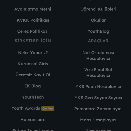
Aydınlatma Metni
Öğrenci Kulüpleri
KVKK Politikası
Okullar
Çerez Politikası
YouthBlog
ŞIRKETLER İÇIN
ARAÇLAR
Neler Yaparız?
Not Ortalaması
Hesaplayıcı
Kurumsal Giriş
Vize Final Büt
Ücretsiz Kayıt Ol
Hesaplayıcı
İK Blog
YKS Puan Hesaplayıcı
YouthTech
YKS Geri Sayım Sayacı
Youth Awards
Pomodoro Zamanlayıcı
Oy Ver
Humanspire
Maaş Hesaplayıcı
Future Sales Leader
Tüm araçlar