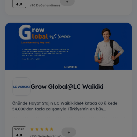
+
4.9
(90 Değerlendirme)
Grow Global@LC Waikiki
Önünde Hayat Stajın LC Waikiki’de!4 kıtada 60 ülkede
54.000'den fazla çalışanıyla Türkiye'nin en büy...
SCORE
+
4.8
(135 Değerlendirme)