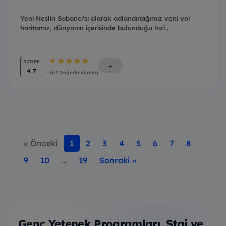
Yeni Neslin Sabancı’sı olarak adlandırdığımız yeni yol
haritamız, dünyanın içerisinde bulunduğu hızl...
SCORE
+
4.7
(67 Değerlendirme)
« Önceki
1
2
3
4
5
6
7
8
9
10
…
19
Sonraki »
Genç Yetenek Programları, Staj ve