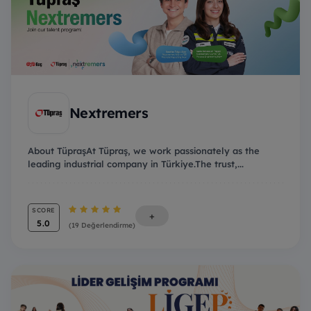
Nextremers
About TüpraşAt Tüpraş, we work passionately as the
leading industrial company in Türkiye.The trust,...
SCORE
+
5.0
(19 Değerlendirme)