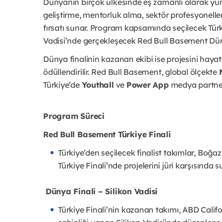
Dünyanın birçok ülkesinde eş zamanlı olarak yürü
geliştirme, mentorluk alma, sektör profesyoneller
fırsatı sunar. Program kapsamında seçilecek Türkiye
Vadisi’nde gerçekleşecek Red Bull Basement Düny
Dünya finalinin kazanan ekibi ise projesini hay
ödüllendirilir. Red Bull Basement, global ölçekte
Türkiye’de
Youthall
ve
Power App
medya partner
Program Süreci
Red Bull Basement Türkiye Finali
Türkiye’den seçilecek finalist takımlar, Boğ
Türkiye Finali’nde projelerini jüri karşısında s
Dünya Finali – Silikon Vadisi
Türkiye Finali’nin kazanan takımı, ABD Califo