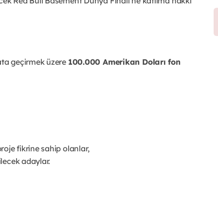
ecek Red Bull Basement Dünya Finali’ne katılma hakkı
yata geçirmek üzere
100.000 Amerikan Doları fon
oje fikrine sahip olanlar,
ilecek adaylar.