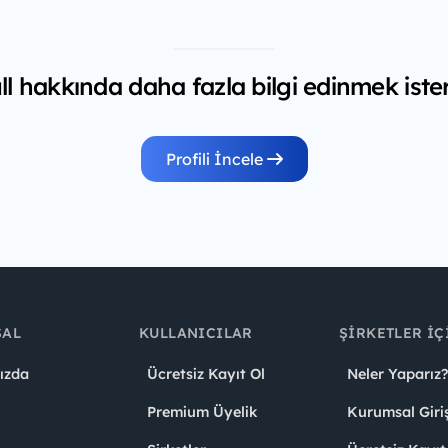
l hakkında daha fazla bilgi edinmek iste
Profili İncele
SAL
KULLANICILAR
ŞIRKETLER İÇ
ızda
Ücretsiz Kayıt Ol
Neler Yaparız?
Premium Üyelik
Kurumsal Giri