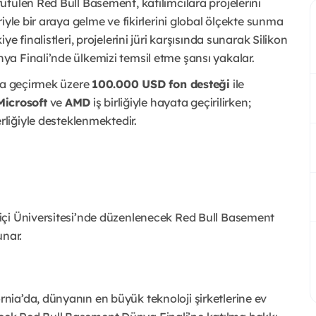
tülen Red Bull Basement, katılımcılara projelerini
iyle bir araya gelme ve fikirlerini global ölçekte sunma
 finalistleri, projelerini jüri karşısında sunarak Silikon
a Finali’nde ülkemizi temsil etme şansı yakalar.
ata geçirmek üzere
100.000 USD fon desteği
ile
Microsoft
ve
AMD
iş birliğiyle hayata geçirilirken;
liğiyle desteklenmektedir.
aziçi Üniversitesi’nde düzenlenecek Red Bull Basement
unar.
rnia’da, dünyanın en büyük teknoloji şirketlerine ev