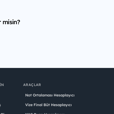
r misin?
IN
ARAÇLAR
Not Ortalaması Hesaplayıcı
ş
Vize Final Büt Hesaplayıcı