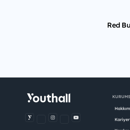
Red Bul
KURUM
Hakkım
Kariyer