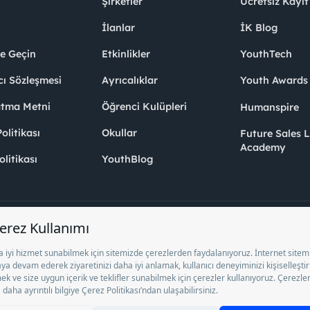
Şirketler
Ücretsiz Kayıt
İlanlar
İK Blog
me Geçin
Etkinlikler
YouthTech
cı Sözleşmesi
Ayrıcalıklar
Youth Award
atma Metni
Öğrenci Kulüpleri
Humanspire
litikası
Okullar
Future Sales 
Academy
olitikası
YouthBlog
el İstihdam Bürosu Olarak 13/05/2025 - 12/05/2028 tarihleri arasında faaliy