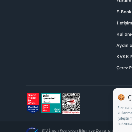
Yardım
E-Book
İletişi
Kullanı
Aydınl
KVKK Po
Çerez P
STJ İnsan Kaynakları Bilişim ve Danışmanlık A.Ş. Öz