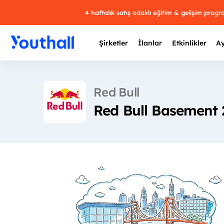
4 haftalık satış odaklı eğitim & gelişim prog
Şirketler
İlanlar
Etkinlikler
Ay
Red Bull
Red Bull Basement 
Y
29 