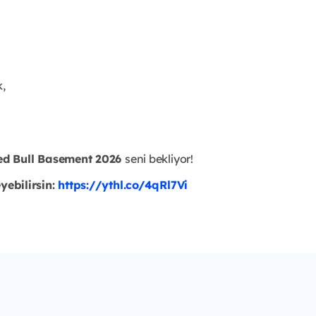
,
ed Bull Basement 2026
seni bekliyor!
eyebilirsin:
https://ythl.co/4qRl7Vi