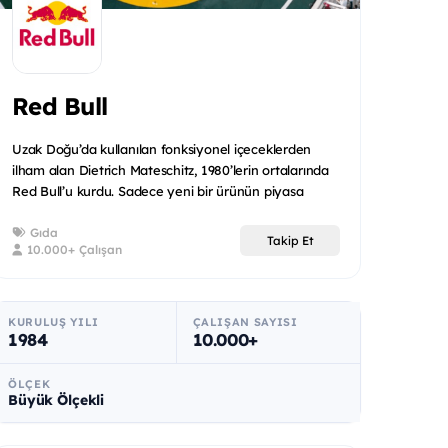
Red Bull
Uzak Doğu’da kullanılan fonksiyonel içeceklerden
ilham alan Dietrich Mateschitz, 1980’lerin ortalarında
Red Bull’u kurdu. Sadece yeni bir ürünün piyasa
çıkmasını...
Gıda
Takip Et
10.000+ Çalışan
KURULUŞ YILI
ÇALIŞAN SAYISI
1984
10.000+
ÖLÇEK
Büyük Ölçekli