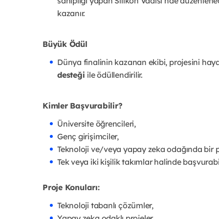
sahipliği yapan Silikon Vadisi’nde düzenlen
kazanır.
Büyük Ödül
Dünya finalinin kazanan ekibi, projesini ha
desteği
ile ödüllendirilir.
Kimler Başvurabilir?
Üniversite öğrencileri,
Genç girişimciler,
Teknoloji ve/veya yapay zeka odağında bir pr
Tek veya iki kişilik takımlar halinde başvurab
Proje Konuları:
Teknoloji tabanlı çözümler,
Yapay zeka odaklı projeler,