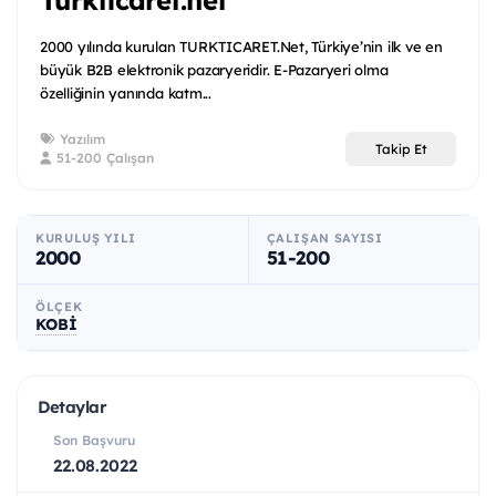
2000 yılında kurulan TURKTICARET.Net, Türkiye’nin ilk ve en
büyük B2B elektronik pazaryeridir. E-Pazaryeri olma
özelliğinin yanında katm...
Yazılım
Takip Et
51-200 Çalışan
KURULUŞ YILI
ÇALIŞAN SAYISI
2000
51-200
ÖLÇEK
KOBİ
Detaylar
Son Başvuru
22.08.2022