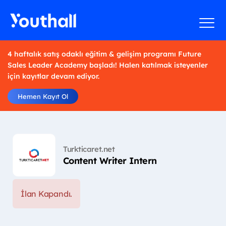
4 haftalık satış odaklı eğitim & gelişim programı Future
Sales Leader Academy başladı! Halen katılmak isteyenler
için kayıtlar devam ediyor.
Hemen Kayıt Ol
Turkticaret.net
Content Writer Intern
İlan Kapandı.