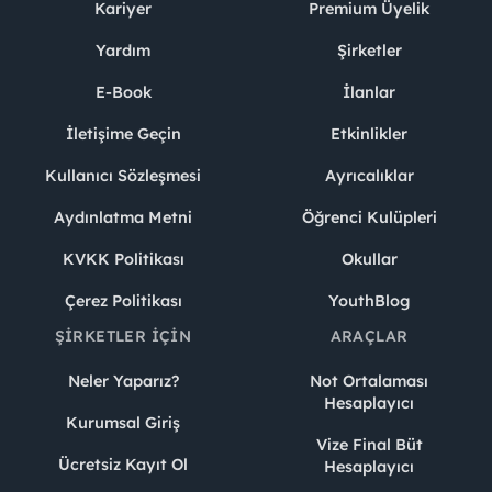
Kariyer
Premium Üyelik
Yardım
Şirketler
E-Book
İlanlar
İletişime Geçin
Etkinlikler
Kullanıcı Sözleşmesi
Ayrıcalıklar
Aydınlatma Metni
Öğrenci Kulüpleri
KVKK Politikası
Okullar
Çerez Politikası
YouthBlog
ŞIRKETLER İÇIN
ARAÇLAR
Neler Yaparız?
Not Ortalaması
Hesaplayıcı
Kurumsal Giriş
Vize Final Büt
Ücretsiz Kayıt Ol
Hesaplayıcı