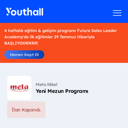
4 haftalık eğitim & gelişim programı Future Sales Leader
Academy'de ilk eğitimler 29 Temmuz itibariyle
BAŞLIYOORRRR!
Hemen Kayıt Ol
Meta Nikel
Yeni Mezun Programı
İlan Kapandı.