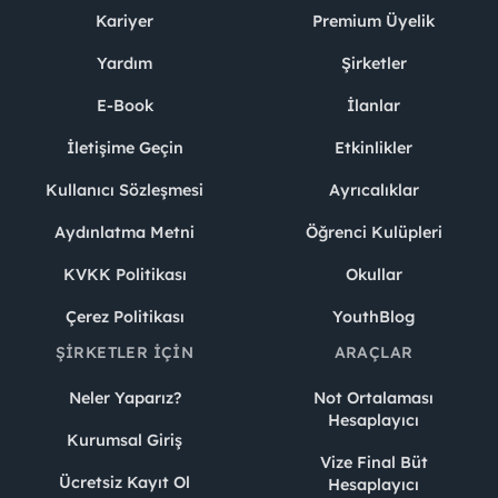
Kariyer
Premium Üyelik
Yardım
Şirketler
E-Book
İlanlar
İletişime Geçin
Etkinlikler
Kullanıcı Sözleşmesi
Ayrıcalıklar
Aydınlatma Metni
Öğrenci Kulüpleri
KVKK Politikası
Okullar
Çerez Politikası
YouthBlog
ŞIRKETLER İÇIN
ARAÇLAR
Neler Yaparız?
Not Ortalaması
Hesaplayıcı
Kurumsal Giriş
Vize Final Büt
Ücretsiz Kayıt Ol
Hesaplayıcı