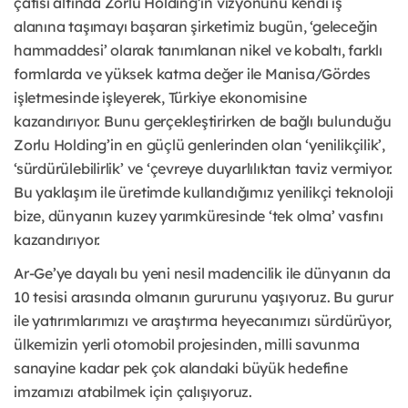
çatısı altında Zorlu Holding’in vizyonunu kendi iş
alanına taşımayı başaran şirketimiz bugün, ‘geleceğin
hammaddesi’ olarak tanımlanan nikel ve kobaltı, farklı
formlarda ve yüksek katma değer ile Manisa/Gördes
işletmesinde işleyerek, Türkiye ekonomisine
kazandırıyor. Bunu gerçekleştirirken de bağlı bulunduğu
Zorlu Holding’in en güçlü genlerinden olan ‘yenilikçilik’,
‘sürdürülebilirlik’ ve ‘çevreye duyarlılıktan taviz vermiyor.
Bu yaklaşım ile üretimde kullandığımız yenilikçi teknoloji
bize, dünyanın kuzey yarımküresinde ‘tek olma’ vasfını
kazandırıyor.
Ar-Ge’ye dayalı bu yeni nesil madencilik ile dünyanın da
10 tesisi arasında olmanın gururunu yaşıyoruz. Bu gurur
ile yatırımlarımızı ve araştırma heyecanımızı sürdürüyor,
ülkemizin yerli otomobil projesinden, milli savunma
sanayine kadar pek çok alandaki büyük hedefine
imzamızı atabilmek için çalışıyoruz.