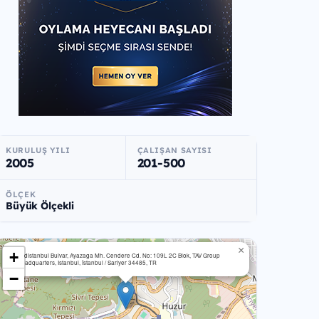
KURULUŞ YILI
ÇALIŞAN SAYISI
2005
201-500
ÖLÇEK
Büyük Ölçekli
×
+
Vadistanbul Bulvar, Ayazaga Mh. Cendere Cd. No: 109L 2C Blok, TAV Group
Headquarters, Istanbul, İstanbul / Sariyer 34485, TR
−