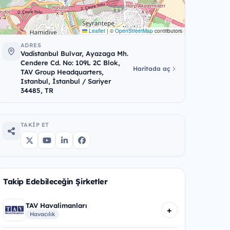
Leaflet
|
©
OpenStreetMap
contributors
ADRES
Vadistanbul Bulvar, Ayazaga Mh.
Cendere Cd. No: 109L 2C Blok,
Haritada aç
TAV Group Headquarters,
Istanbul, İstanbul / Sariyer
34485, TR
TAKIP ET
Takip Edebileceğin Şirketler
TAV Havalimanları
+
Havacılık