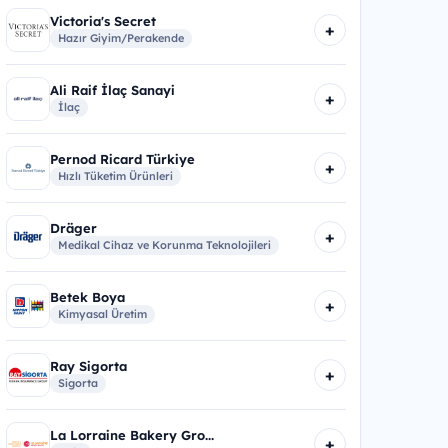
Victoria's Secret
+
Hazır Giyim/Perakende
Ali Raif İlaç Sanayi
+
İlaç
Pernod Ricard Türkiye
+
Hızlı Tüketim Ürünleri
Dräger
+
Medikal Cihaz ve Korunma Teknolojileri
Betek Boya
+
Kimyasal Üretim
Ray Sigorta
+
Sigorta
La Lorraine Bakery Gro...
+